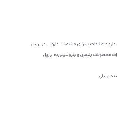
ارو و اطلاعات برگزاري مناقصات دارويي در برزيل
رات محصولات پليمري و پتروشيمي‌به برزيل
ده برزیلی