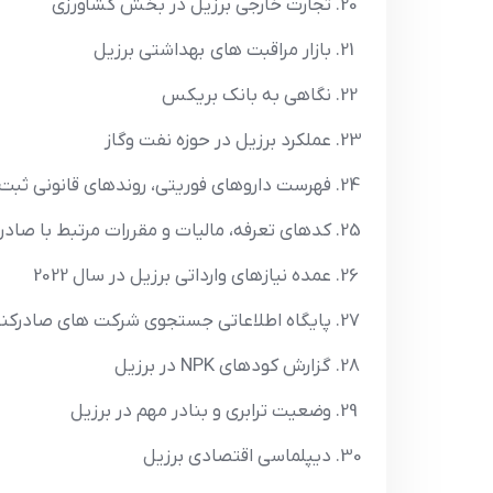
تجارت خارجي برزيل در بخش کشاورزي
بازار مراقبت هاي بهداشتي برزيل
نگاهي به بانک بريکس
عملکرد برزيل در حوزه نفت وگاز
فهرست داروهاي فوريتي، روندهاي قانوني ثبت د
کدهاي تعرفه، ماليات و مقررات مرتبط با صاد
عمده نيازهاي وارداتي برزيل در سال 2022
پایگاه اطلاعاتی جستجوی شرکت های صادرکنن
گزارش کودهای NPK در برزیل
وضعیت ترابری و بنادر مهم در برزیل
ديپلماسي اقتصادي برزيل