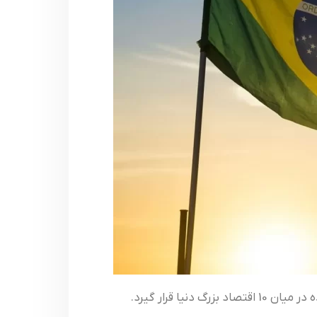
برزيل يکي از 20 اقتصاد بزرگ دنيا است که به سرعت در حال رشد مي باشد. پيش بيني مي شود اين کشور در آينده در میان 10 اقتصاد بزرگ دنيا قرار گیرد.