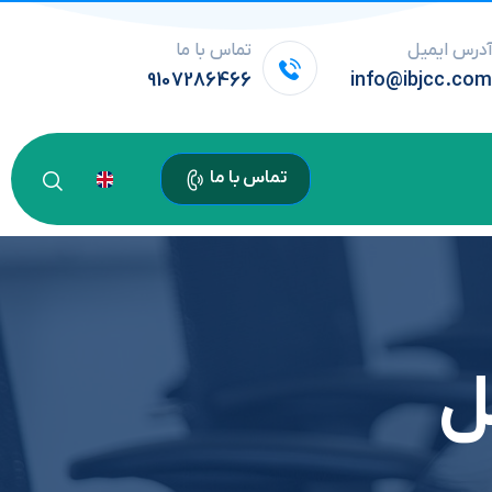
درس ایمیل
تماس با ما
9107286466
info@ibjcc.co
تماس با ما
ل