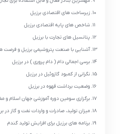
مهمترين بنادر فعال و قابل استفاده براي تجار ا
زيرساخت هاي اقتصادي برزيل
شاخص هاي پايه اقتصادي برزيل
پتانسيل هاي تجارت با برزيل
آشنايي با صنعت پتروشيمي برزيل و فرصت ها
برسي اجمالي دام ( دام پروري ) در برزيل
نگراني از کمبود گازوئيل در برزيل
وضعيت برداشت قهوه در برزيل
برگزاري سومين دوره آموزشي جهان اسلام و مف
ميزان توليد، صادرات و واردات نفت و گاز در بر
برنامه هاي برزيل براي افزايش توليد گندم