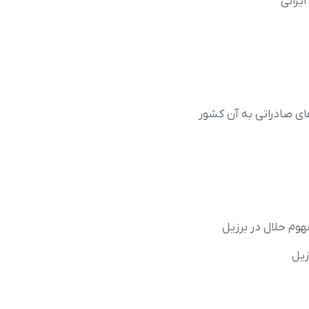
يراني
ي صادراتي به آن کشور
هوم حلال در برزيل
زيل