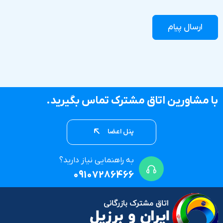
با مشاورین اتاق مشترک تماس بگیرید.
پنل اعضا
به راهنمایی نیاز دارید؟
09107286466