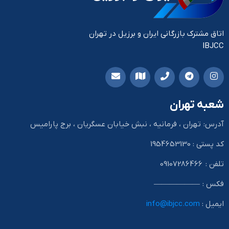
اتاق مشترک بازرگانی ایران و برزیل در تهران
IBJCC
شعبه تهران
آدرس: تهران ، فرمانیه ، نبش خیابان عسگریان ، برج پارامیس
کد پستی : 1954653130
تلفن : 09107286466
فکس : ——————
ایمیل :
info@ibjcc.com