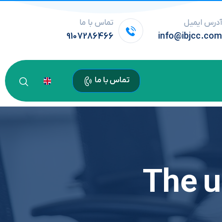
درس ایمیل
تماس با ما
9107286466
info@ibjcc.co
تماس با ما
The u