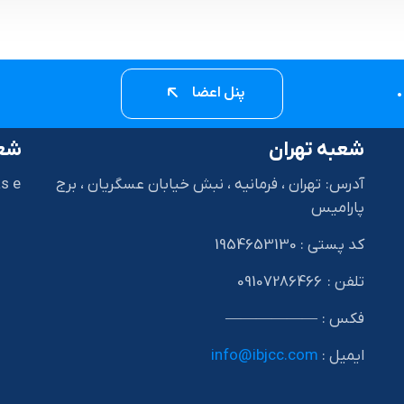
پنل اعضا
شعبه تهران
شعب
آدرس: تهران ، فرمانیه ، نبش خیابان عسگریان ، برج
s e
پارامیس
کد پستی : 1954653130
I
تلفن : 09107286466
فکس : ——————
ایمیل :
info@ibjcc.com