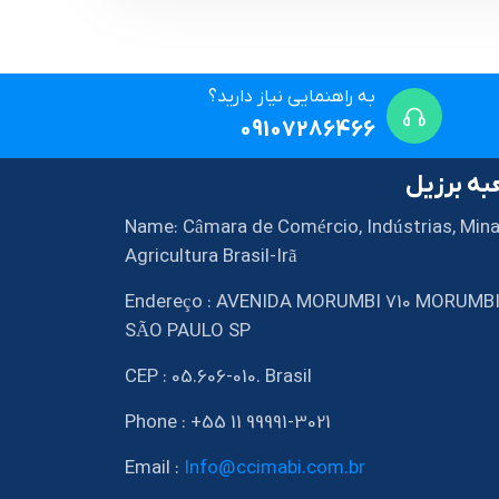
به راهنمایی نیاز دارید؟
09107286466
ه برزیل
Name: Câmara de Comércio, Indústrias, Mina
Agricultura Brasil-Irã
Endereço : AVENIDA MORUMBI 710 MORUMB
SÃO PAULO SP
CEP : 05.606-010. Brasil
Phone : +55 11 99991-3021
Email :
Info@ccimabi.com.br