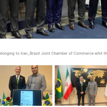
elonging to Iran_Brazil Joint Chamber of Commerce whit t