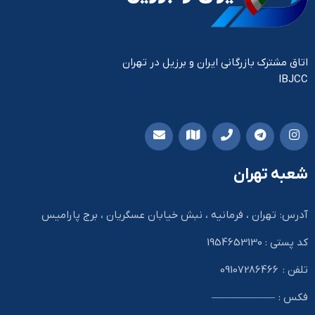
اتاق مشترک بازرگانی ایران و برزیل در تهران
IBJCC
شعبه تهران
آدرس: تهران ، فرمانیه ، نبش خیابان عسگریان ، برج پارامیس
کد پستی : 1954653130
تلفن : 09107286466
فکس : ——————