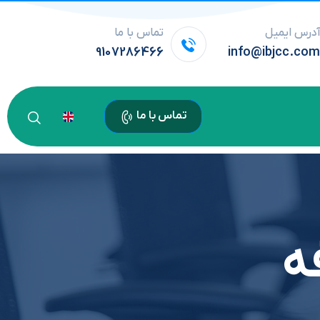
درس ایمیل
تماس با ما
9107286466
info@ibjcc.co
تماس با ما
ه