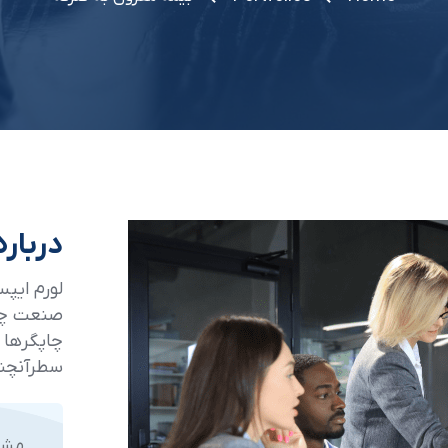
درباره
لورم ایپس
صنعت چاپ
چاپگرها و
سطرآنچنا
مشت