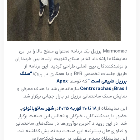
Marmomac برزیل یک برنامه محتوای سطح بالا را در این
نمایشگاه ارائه داد که بر مبنای تقویت ارتباط بین خریداران
و تولیدکنندگان بین المللی طراحی گردید. این برنامه از
طریق جلسات تخصصی B2B و با همکاری در پروژه
“سنگ
برزیل طبیعی است “
که توسط
Apex-
Brasil
و
Centrorochas
سازماندهی شد با هدف معرفی و
نمایش سنگ ساختمانی برزیل در بازار جهانی برگزار شد.
این نمایشگاه از
18 تا 20 فوریه 2025
در
شهر سائوپائولو
با
حضور بازدیدکنندگان ، خبرگان و فعالین این صنعت برگزار
شد. در این رویداد آخرین نوآوری‌ها در سنگ‌های ساختمانی
و فناوری‌های پیشرفته این صنعت به نمایش گذاشته شد.
این نمایشگاه بستری بی‌نظیر در جهت شبکه‌سازی،