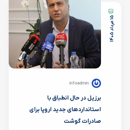
5
5
1
م
ر
د
ا
د
1
4
0
infoadmin
برزیل در حال انطباق با
استانداردهای جدید اروپا برای
صادرات گوشت