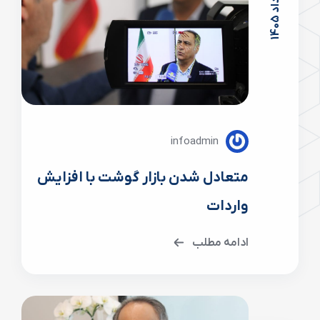
1
م
ر
د
ا
د
1
4
0
infoadmin
متعادل شدن بازار گوشت با افزایش
واردات
ادامه مطلب