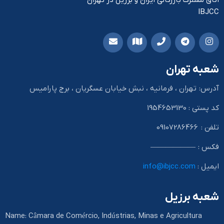
اتاق مشترک بازرگانی ایران و برزیل در تهران
IBJCC
شعبه تهران
آدرس: تهران ، فرمانیه ، نبش خیابان عسگریان ، برج پارامیس
کد پستی : 1954653130
تلفن : 09107286466
فکس : ——————
ایمیل :
info@ibjcc.com
شعبه برزیل
Name: Câmara de Comércio, Indústrias, Minas e Agricultura