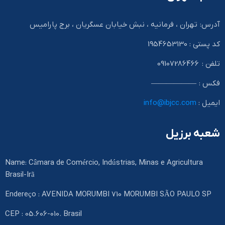
آدرس: تهران ، فرمانیه ، نبش خیابان عسگریان ، برج پارامیس
کد پستی : 1954653130
تلفن : 09107286466
فکس : ——————
ایمیل :
info@ibjcc.com
شعبه برزیل
Name: Câmara de Comércio, Indústrias, Minas e Agricultura
Brasil-Irã
Endereço : AVENIDA MORUMBI 710 MORUMBI SÃO PAULO SP
CEP : 05.606-010. Brasil