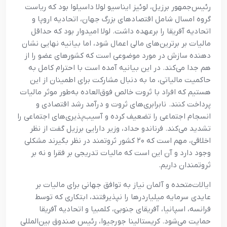
رئیس‌جمهور برزیل، لوئیز ایناسیو لولا داسیلوا بود که ریاست
گروه امسال شامل اقتصادهای بزرگ جهان، اتحادیه اروپا و
اتحادیه آفریقا را برعهده داشت. لولا امیدوار بود که حداقل
مالیات بر برترین‌های مالی اعمال شود، اما بیانیه نهایی نشان
دهنده سازش در مورد موضوعی است که کشورهای عضو را از
هم جدا می‌کند. در این بیانیه آمده است با احترام کامل به
حاکمیت مالیاتی، ما به دنبال مشارکت برای اطمینان از این
هستیم که افراد با ثروت خالص فوق‌العاده به‌طور موثر مالیات
پرداخت کنند. نابرابری‌های ثروت و درآمد رشد اقتصادی و
انسجام اجتماعی را تضعیف کرده و آسیب‌پذیری‌های اجتماعی را
تشدید می‌کند. فرناندو حداد، وزیر دارایی برزیل گفت از نظر
اخلاقی، مهم است که ۲۰ کشور ثروتمند در نظر بگیرند مشکلی
وجود دارد و آن این است که مالیات تدریجی بر فقرا و نه بر
ثروتمندان داریم.
ایالات‌متحده و آلمان نیاز به توافق جهانی برای مالیات بر
عایدی سرمایه میلیاردرها را نپذیرفتند، ابتکاری که توسط
فرانسه، اسپانیا، آفریقای جنوبی، کلمبیا و اتحادیه آفریقا
حمایت می‌شود. کریستالینا جورجیوا، رئیس صندوق بین‌المللی