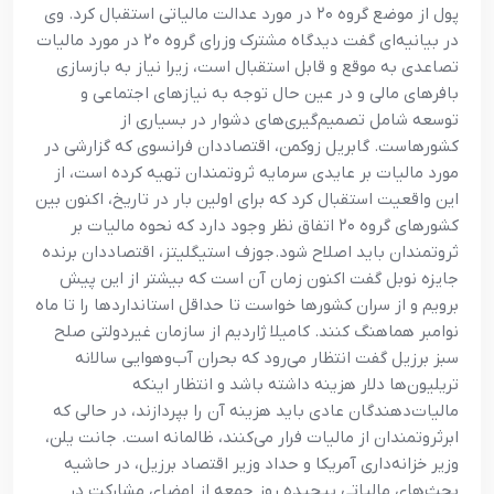
پول از موضع گروه ۲۰ در مورد عدالت مالیاتی استقبال کرد. وی
در بیانیه‌ای گفت دیدگاه مشترک وزرای گروه ۲۰ در مورد مالیات
تصاعدی به موقع و قابل استقبال است، زیرا نیاز به بازسازی
بافرهای مالی و در عین حال توجه به نیازهای اجتماعی و
توسعه شامل تصمیم‌گیری‌های دشوار در بسیاری از
کشورهاست. گابریل زوکمن، اقتصاددان فرانسوی که گزارشی در
مورد مالیات بر عایدی سرمایه ثروتمندان تهیه کرده است، از
این واقعیت استقبال کرد که برای اولین بار در تاریخ، اکنون بین
کشورهای گروه ۲۰ اتفاق نظر وجود دارد که نحوه مالیات بر
ثروتمندان باید اصلاح شود.جوزف استیگلیتز، اقتصاددان برنده
جایزه نوبل گفت اکنون زمان آن است که بیشتر از این پیش
برویم و از سران کشورها خواست تا حداقل استانداردها را تا ماه
نوامبر هماهنگ کنند. کامیلا ژاردیم از سازمان غیردولتی صلح
سبز برزیل گفت انتظار می‌رود که بحران آب‌وهوایی سالانه
تریلیون‌ها دلار هزینه داشته باشد و انتظار اینکه
مالیات‌دهندگان عادی باید هزینه آن را بپردازند، در حالی که
ابرثروتمندان از مالیات فرار می‌کنند، ظالمانه است. جانت یلن،
وزیر خزانه‌داری آمریکا و حداد وزیر اقتصاد برزیل، در حاشیه
بحث‌های مالیاتی پیچیده روز جمعه از امضای مشارکت در