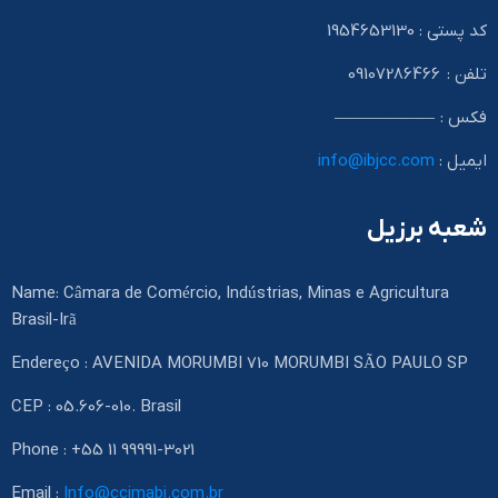
کد پستی : 1954653130
تلفن : 09107286466
فکس : ——————
ایمیل :
info@ibjcc.com
شعبه برزیل
Name: Câmara de Comércio, Indústrias, Minas e Agricultura
Brasil-Irã
Endereço : AVENIDA MORUMBI 710 MORUMBI SÃO PAULO SP
CEP : 05.606-010. Brasil
Phone : +55 11 99991-3021
Email :
Info@ccimabi.com.br