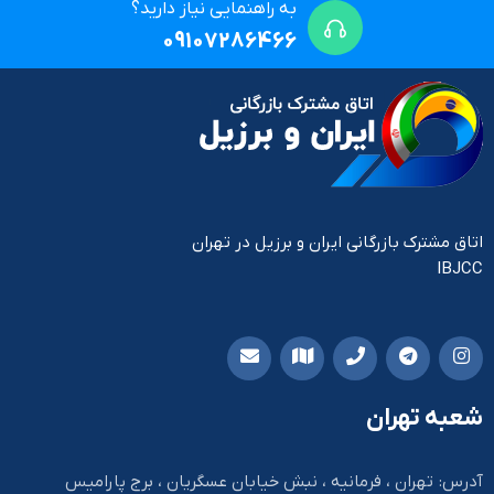
به راهنمایی نیاز دارید؟
09107286466
اتاق مشترک بازرگانی ایران و برزیل در تهران
IBJCC
شعبه تهران
آدرس: تهران ، فرمانیه ، نبش خیابان عسگریان ، برج پارامیس