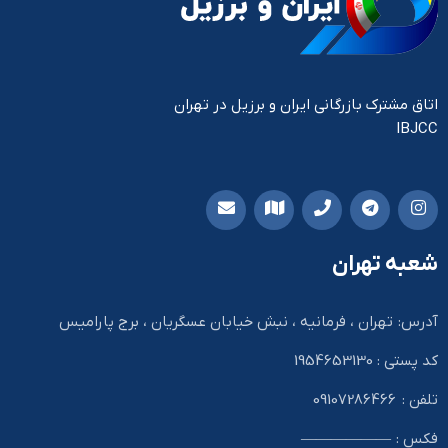
اتاق مشترک بازرگانی ایران و برزیل در تهران
IBJCC
شعبه تهران
آدرس: تهران ، فرمانیه ، نبش خیابان عسگریان ، برج پارامیس
کد پستی : 1954653130
تلفن : 09107286466
فکس : ——————