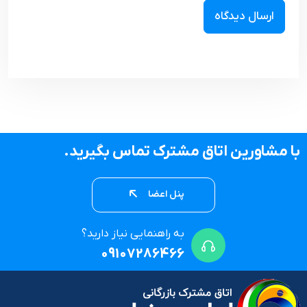
با مشاورین اتاق مشترک تماس بگیرید.
پنل اعضا
به راهنمایی نیاز دارید؟
09107286466