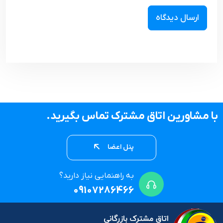
با مشاورین اتاق مشترک تماس بگیرید.
پنل اعضا
به راهنمایی نیاز دارید؟
09107286466