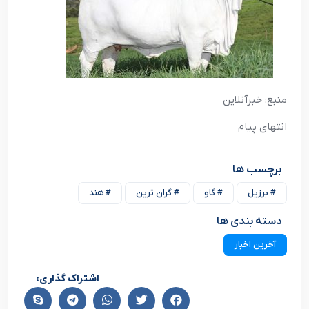
منبع: خبرآنلاین
انتهای پیام
برچسب ها
# برزیل
# گاو
# گران ترین
# هند
دسته بندی ها
آخرین اخبار
اشتراک گذاری: