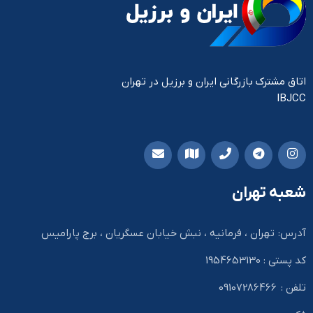
اتاق مشترک بازرگانی ایران و برزیل در تهران
IBJCC
شعبه تهران
آدرس: تهران ، فرمانیه ، نبش خیابان عسگریان ، برج پارامیس
کد پستی : 1954653130
تلفن : 09107286466