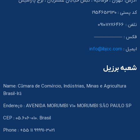
آدرس: تهران ، فرمانیه ، نبش خیابان عسگریان ، برج پارامیس
کد پستی : 1954653130
تلفن : 09107286466
فکس : ——————
ایمیل :
info@ibjcc.com
شعبه برزیل
Name: Câmara de Comércio, Indústrias, Minas e Agricultura
Brasil-Irã
Endereço : AVENIDA MORUMBI 710 MORUMBI SÃO PAULO SP
CEP : 05.606-010. Brasil
Phone : +55 11 99991-3021