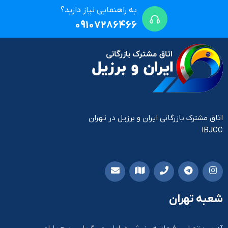
به راهنمایی نیاز دارید؟
09107286466
اتاق مشترک بازرگانی ایران و برزیل در تهران
IBJCC
شعبه تهران