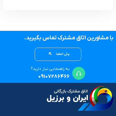
با مشاورین اتاق مشترک تماس بگیرید.
پنل اعضا
به راهنمایی نیاز دارید؟
09107286466