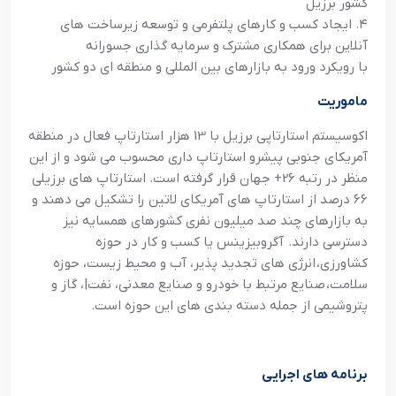
کشور برزیل
۴. ایجاد کسب و کارهای پلتفرمی و توسعه زیرساخت های
آنلاین برای همکاری مشترک و سرمایه گذاری جسورانه
با رویکرد ورود به بازارهای بین المللی و منطقه ای دو کشور
ماموریت
اکوسيستم استارتاپي برزيل با 13 هزار استارتاپ فعال در منطقه
آمريکاي جنوبي پيشرو استارتاپ داري محسوب مي شود و از اين
منظر در رتبه 26+ جهان قرار گرفته است. استارتاپ هاي برزيلي
66 درصد از استارتاپ هاي آمريکاي لاتين را تشکيل مي دهند و
به بازارهاي چند صد ميليون نفري کشورهاي همسايه نيز
دسترسي دارند. آگروبيزينس يا کسب و کار در حوزه
کشاورزي، انرژي هاي تجديد پذير، آب و محيط زيست، حوزه
سلامت، صنايع مرتبط با خودرو و صنايع معدني، نفت|، گاز و
پتروشيمي از جمله دسته بندی های این حوزه است.
برنامه های اجرایی