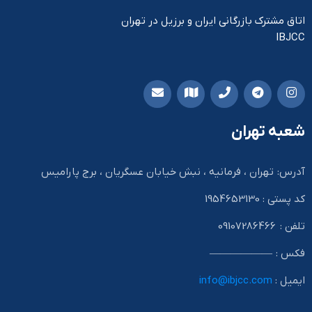
اتاق مشترک بازرگانی ایران و برزیل در تهران
IBJCC
شعبه تهران
آدرس: تهران ، فرمانیه ، نبش خیابان عسگریان ، برج پارامیس
کد پستی : 1954653130
تلفن : 09107286466
فکس : ——————
ایمیل :
info@ibjcc.com