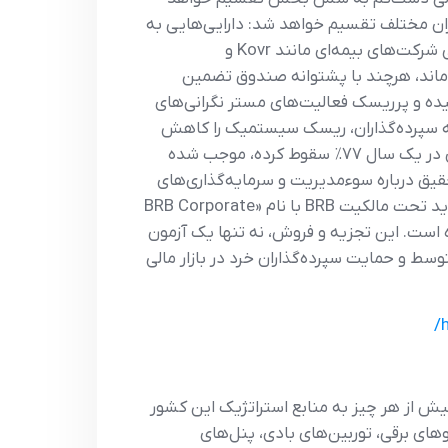
ی‌شود و سایر بخش‌ها میان بازیگران مختلف تقسیم خواهد شد: دارایی‌هایی به
بانک BTG Pactual، گروه J&F، شرکت‌های وابسته در اختیار شرکای سابق (آگوستو لیما و موریسیو کوادرادو) و برخی شرکت‌های بیمه‌ای مانند Kovr و
اقی می‌ماند، هرچند با پشتوانه صندوق تضمین
ت است که ساختار پیچیده و پرریسک فعالیت‌های مستر نگرانی‌های
ب به سپرده‌گذاران، ریسک سیستمیک را کاهش
دهد. از سوی دیگر، اختلاف بر سر ارزش واقعی برخی دارایی‌ها مانند سهام شرکت انکولو‌کلینیکاس که ارزش بازاری آن در یک سال ۷۷٪ سقوط کرده، موجب شده
) نیز خواستار ورود پلیس فدرال برای تحقیق درباره سوءمدیریت و سرمایه‌گذاری‌های
مشکوک به ارزش ۲.۱ میلیارد رئال در شرکت‌های فاقد توان اقتصادی شده‌اند. در صورت نهایی شدن معامله، بانک جدید تحت مالکیت BRB با نام «BRB Corporate
ز مدیریت کنار گذاشته شده است. این تجزیه و فروش، نه تنها یک آزمون
ط و حمایت سپرده‌گذاران خرد در بازار مالی
بیش از هر چیز به منابع استراتژیک این کشور
های برقی، توربین‌های بادی، پنل‌های