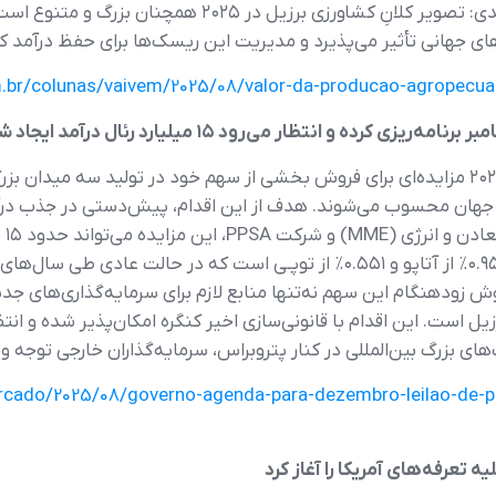
های جهانی تأثیر می‌پذیرد و مدیریت این ریسک‌ها برای حفظ درآمد 
m.br/colunas/vaivem/2025/08/valor-da-producao-agropecuar
ه و انتظار می‌رود ۱۵ میلیارد رئال درآمد ایجاد شود
دولت برزیل اعلام کرده که در تاریخ ۴ دسامبر ۲۰۲۵ مزایده‌ای برای فروش بخشی از سهم خود در ت
یر جهان محسوب می‌شوند. هدف از این اقدام، پیش‌دستی در جذب درآم
بر 
دولت در این میادین شامل ۳.۵٪ از تولید مِرو، ۰.۹۵٪ از آتاپو و ۰.۵۵۱٪ از توپـی 
وش زودهنگام این سهم نه‌تنها منابع لازم برای سرمایه‌گذاری‌های جدی
یل است. این اقدام با قانونی‌سازی اخیر کنگره امکان‌پذیر شده و انت
بزرگ بین‌المللی در کنار پتروبراس، سرمایه‌گذاران خارجی توجه وی
rcado/2025/08/governo-agenda-para-dezembro-leilao-de-pe
 تعرفه‌های آمریکا را آغاز کرد