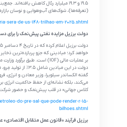
(تعرفه‌ها)، شوک‌های آب‌وهوایی و نوسان بازار
ia-sera-de-us-148-trilhao-em-2025.shtml
دولت برزیل مزایده نفتی پیش‌نمک را برای دسامبر برنامه‌ریزی کرد
خواهد کرد؛ میادینی که جزو پربازده‌ترین ذخا
گفته الکساندر سیلویرا، وزیر معادن و انرژی، فر
می‌کند، بلکه نشانه‌ای از حفظ حاکمیت انرژی برز
کلاس جهانی» در قلب پیش‌نمک و حضور شرکت‌های 
troleo-do-pre-sal-que-pode-render-r-15-
bilhoes.shtml
برزیل فرآیند «قانون عمل متقابل اقتصادی» علیه