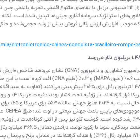
کانال‌های توزیع همراه است. علاوه بر جذابیت بازار ۲۱۲ میلیونی برزیل با تقاضای متنوع اقلی
 از کانون‌های استراتژیک سرمایه‌گذاری چینی‌ها تبدیل شده است. نکت
که موجب افزایش ارزش رئالی فروش بیش از رشد حجمی‌شده و حاکی از
ia/eletroeletronico-chines-conquista-brasileiro-rompe-es
عددی نزدیک به ۱.۴ تریلیون رئال و CNA حدود ۱.۴۸ تریلیون رئال برای ۲۰۲۵ 
رئال و ربوستا به ۳
۴۲.۹٪ بالا رفته و قیمت‌های نیویورک هم حدود ۳۰٪ رشد کرده است. گوشت گاو نیز پس از افتی 