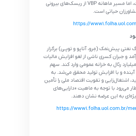
۱۹.۵ و ۱۹.۳ میلیارد رئال کاهش یافته‌اند. جمع‌بندی: تصویر کلانِ کشاورزی برزیل در ۲۰۲۵ همچنان بزرگ و متنوع است، اما مسیر ماهانه VBP از ریسک‌های بیرونی
کشاورزان حیاتی است.
https://www1.folha.uol.co
ولید سه میدان بزرگ نفتی پیش‌نمک (مِرو، آتاپو و توپـی) برگزار
د و جبران کسری ناشی از لغو افزایش مالیات
عملیات مالی (IOF) است. طبق برآورد وزارت معادن و انرژی (MME) و شرکت PPSA، این مزایده می‌تواند حدود ۱۵ میلیارد رئال به خزانه عمومی وارد کند. سهم
است که در حالت عادی طی سال‌های آینده و با افزایش تولید محقق می‌شد. به
د، اشتغال‌زایی و تقویت اقتصاد ملی را تأمین
ظار می‌رود با توجه به ماهیت «دارایی‌های
ژه‌ای به این عرضه نشان دهند.
https://www1.folha.uol.com.br/me