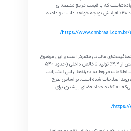
د. ویژگی اصلی طرح جدید، توزیع مستقیم سیلندر گاز ۱۳ کیلویی به خانواده‌هاست که با قیمت مرجع منطقه‌ای
تعیین‌شده توسط دولت عرضه می‌شود. این برنامه نسبت به یارانه فعلی که در دولت بولسونارو پایه‌گذاری شد، حدود ۴۰٪ افزایش بودجه خواهد داشت و دامنه
https://www.cnnbrasil.com.br
معافیت‌های مالیاتی متمرکز است و این موضوع
به معنای افزایش مالیات یا وضع مالیات جدید نیست. او توضیح داد که هزینه‌های ناشی از معافیت‌های مالیاتی بیش از ۴.۴٪ تولید ناخالص داخلی (حدود ۵۴۰
شار شفاف اطلاعات مربوط به ذی‌نفعان این امتیازات،
ی روند اصلاحات شده است. بر اساس طرح
 این معافیت‌ها را کاهش دهد؛ اقدامی‌که به گفته حداد فضای بیشتری برای
https:/
، این مؤسسه مالی دست‌کم به شش بخش تقسیم خواهد