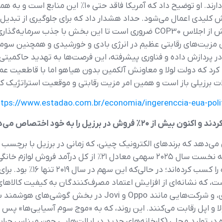
خورشیدی و صنایع نیمه‌هادی اهمیت بنیادین دارند. او توض
کلیدی اعمال می‌شود. حداد هشدار داد که برای جلوگیری از تبدیل 
تدوین چارچوب قانونی جامع و سیاست ملی پیش از اجلاس COP30 ضروری است تا این
ی مزیت‌های رقابتی عظیم در انرژی بادی و خورشیدی و همچنین سومی
ر پردازش داده و فناوری پیشرفته، این فرصت‌ها به تهدید حاکمیت
ید کرد که دولت لولا و معاونش آلکمین بدون هیاهو اما با قاطعیت عم
لات برزیلی باز است و همین امر مزیت رقابتی و موقعیت استراتژیک ک
ttps://www.estadao.com.br/economia/ingerenccia-eua-politi
در برزیل را به خود اختصاص می‌دهند
دید مؤسسه مشاوره NielsenIQ نشان می‌دهد که برندهای الکترونیک چینی، که زمانی در برز
جایگاه مهمی در بازار به دست آورده‌اند و در نیمه نخست سال ۰۲۵
لباس‌شویی، کولر، تلویزیون، ر
Hisense و TCL در بخش لوازم خانگی و تصویری، و شرکت‌هایی مانند o
رده در تولید محلی (کارخانه‌های جدید در ایالت‌هایی چون میناس ج