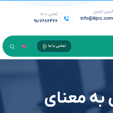
درس ایمیل
تماس با ما
info@ibjcc.co
9107286466
تماس با ما
به معنای