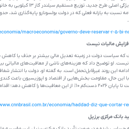
خانواده کم‌درآمد را تحت پوشش قرار می‌ده
/economia/macroeconomia/governo-deve-reservar-r-5-bi-no
افزایش مالیات نیست
ه است که سیاست دولت در زمینه تعدیل مالی بیشتر بر حذف یا کاهش 
 را تشکیل می‌دهد و ادامه این روند غیرقابل‌تحمل است. به گفته او، دولت با انت
 با این حال، مقاومت بخش‌هایی از اقتصاد و اپوزیسیون باعث کند
قانونی جدید (PLP 128/2025)، دولت موظف است تا پایان ۲۰۲۶ دست‌کم ۱۰٪ از
/www.cnnbrasil.com.br/economia/haddad-diz-que-cortar-re
د بانک مرکزی برزیل
مستر (Banco Master) وارد مرحله حساسی شده و در صورت تأیید بانک مرکزی برزیل