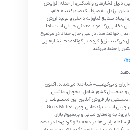
یح داد که آمریکا فاقد حتی ۱۰٪ این منابع است و به همین دلیل فشارهای واشنگتن، از جمله افزایش
شدن برزیل به صرفاً یک صادرکننده خام،
 بخش با جذب سرمایه‌گذاری، ایجاد صنایع فناورانه داخلی و تولید ارزش
ن ذخایر بزرگ مواد معدنی حیاتی است، اما
ی بدل خواهد شد. در عین حال، حداد در موضوع
ل می‌کنند، زیرا گرچه در کوتاه‌مدت فشارهایی
شور را حفظ می‌کند.
h
یل با برچسب «ارزان و بی‌کیفیت» شناخته می‌شدند، اکنون
۲ سهمی معادل ۲۱٪ از کل درآمد فروش لوازم خانگی و دیجیتال کشور شامل: یخچال، ماشین
ایانه و تلفن همراه را کسب کرده‌اند؛ در حالی‌که این سهم در سال ۲۰۱۹ تنها ۱۶٪ بود. برای نخستین بار فروش آنلاین این محصولات از
فروش حضوری پیشی گرفته و به ۵۴٪ رسیده است، که نشانه‌ای از افزایش اعتماد مصرف‌کنندگان به کیفیت کالاهای چینی است. برندهایی چون Gree، Midea،
Opp و Jovi در بخش گوشی‌های هوشمند با ورود به رده‌های میانی و پریمیوم بازار،
مستقیماً با غول‌هایی مانند سامسونگ، موتورولا و اپل رقابت می‌کنند. این روند، که به «موج سوم آسیایی‌ها» پس از سلطه ژاپنی‌ها در دهه ۹۰ و کره‌ای‌ها در دهه
رایس)، تبلیغات، اسپانسرینگ ورزشی و توسعه