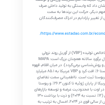
می، تجربه پاندمی چین نشان داد که وابستگی به تولید داخلی صرف
ه مهم دیگر، حرکت این برندها به سمت
 تغییر پارادایم در ادراک مصرف‌کنندگان
https://www.estadao.com.br/econom
داده‌های وزارت کشاورزی برزیل (MAPA) و کنفدراسیون کشاورزی و دامپروری (CNA) نشان می‌دهد شاخص «ارزش ناخالص تولید» (VBP) از آوریل روند نزولی
ماهانه داشته و در ژوئیه نسبت به ژوئن به‌ترتیب ۰.۶٪ (طبق MAPA) و ۰.۱۲٪ (طبق CNA) افت کرده است؛ با این حال برآورد سالانه همچنان بزرگ است: MAPA
پیش‌بینی می‌کنند (تفاوت به سبد اقلام و روش‌شناسی برمی‌گردد). در میان اقلام، قهوه
و گوشت گاو که در فهرست تعرفه‌های اضافی آمریکا قرار گرفته‌اند، در ژوئیه تحت فشار بودند: قیمت عربیکا ۴٪ و ربوستا ۶٪ افت کرد و VBP عربیکا به ۸۵.۱ میلیارد
۳۰. میلیارد رئال رسید، با این حال نسبت به ۲۰۲۴ هنوز جهش سالانه ۵۳٪ برای عربیکا و ۶۵٪ برای ربوستا ثبت است. نااطمینانی سمت تقاضای
آمریکا، افت عملکرد فرآوری، نگرانی‌های اقلیمی و موجودی‌های پایین باعث جهش قیمتی در اوت شد: طبق CEPEA، عربیکا از پایان ژوئیه تا کنون ۲۶.۳٪ و ربوستا
کوتاه‌مدت در ژوئیه، در اوت با محدودیت عرضه و توسعه بازارهای
صادراتی دوباره افزایش قیمت داشته است. در سمت برندگان، سویا با رکورد تولید، درآمدی معادل ۳۶۶.۵ میلیارد رئال (۱۲٪ نسبت به ۲۰۲۴) و ذرت با برداشت ۱۳۰
میلیون تن و جهش قیمت میانگین، VBP حدود ۱۷۱ میلیارد رئال (۳۶٪) را هدف گرفته‌اند؛ در مقابل، برنج و پرتقال پس از سالی قوی در ۲۰۲۴، امسال به ترتیب به