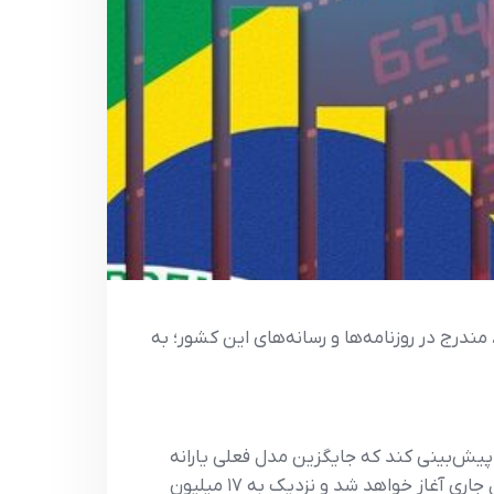
ه گزارش اتاق مشترک بازرگانی ایران و برزیل- گزیده اخبار و تحولات اقتصادی برزیل در هفته اول شهریور ماه 1404، مندرج در روزنامه‌ها و رسانه‌های این کشور؛ به
۲۰۲۶ برای اجرای طرح جدید کمک‌هزینه گاز پیش‌بینی کند که جایگزین مدل فعلی یارانه
گاز می‌شود. بر اساس اعلام وزیر معادن و انرژی، این طرح با نام احتمالی «گاز برای همه» یا «گاز مردمی» تا پایان سال جاری آغاز خواهد شد و نزدیک به ۱۷ میلیون