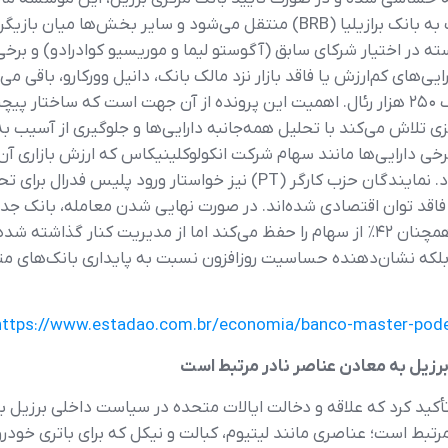
شد. طبق طرح در دست بررسی، ۵۸٪ سهام بانک به بانک برازیلیا (BRB) منتقل م
میان، دارایی‌های کم‌ارزش یا فاقد بازار نزد مالک بانک، دانیل وورکارو، ب
اعتبارات (FGC) برای پوشش سپرده‌های تا سقف ۲۵۰ هزار رئال. اهمیت این پرونده از آن جه
رکزی تلاش می‌کند با تحلیل همه‌جانبه دارایی‌ها و جلوگیری از آسی
احتمال زیان سنگین در ترازنامه بانک مطرح شود. نمایندگان حزب کارگر (PT
Bank» فعالیت خواهد کرد، در حالی که وورکارو همچنان ۴۲٪ از سهام را حفظ می‌کند اما ا
لکه نشان‌دهنده حساسیت روزافزون نسبت به پایداری بانک‌های متوس
https://www.estadao.com.br/economia/banco-master-pode
برزیل به معادن عناصر نادر مرتبط است
ی تأکید کرد که علاقه و دخالت ایالات متحده در سیاست داخلی برزیل 
رتبط است؛ عناصری مانند لیتیوم، کبالت و نیکل که برای باتری خودرو