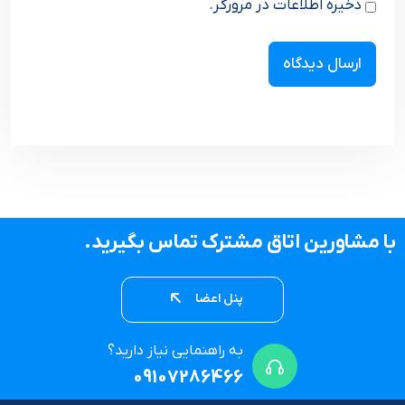
ذخیره اطلاعات در مرورگر.
با مشاورین اتاق مشترک تماس بگیرید.
پنل اعضا
به راهنمایی نیاز دارید؟
09107286466