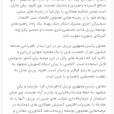
منافع گسترده راهبردی و مشترک هستند. وی افزود: پکن مایل
است ضمن تحکیم همکاری با برازیلیا در زمینه های سنتی،
روابط خود را در زمینه هایی همچون اقتصاد سبز، اقتصاد
دیجیتال، اجرای مشترک ابتکار «یک پهنه، یک راه»، راهبردهای
توسعه برزیل مانند «صنعتی‌سازی مجدد» و «مسیر یکپارچه
آمریکای جنوبی» تقویت کند.
معاون رئیس‌جمهوری برزیل نیز در این دیدار، فقرزدایی صدها
میلیون نفر از جمعیت چین را یک معجزه جهانی ارزیابی و
تاکید کرد که تجربه های پکن در این عرصه برای کشور متبوعش
قابل استفاده است. آلکمین با بیان اینکه کشورش متعهد به
دستیابی به رشد فراگیر و پایدار است، افزود: برزیل مایل به
تقویت همسویی راهبردی با چین است.
معاون رئیس‌جمهوری برزیل خاطرنشان کرد: برازیلیا و پکن
متعهد به حفظ چندجانبه‌گرایی و تجارت آزاد هستند. وی ضمن
استقبال از سرمایه‌گذاری شرکت های چینی در برزیل، آنها را به
مقابله با تغییرات اقلیمی، گسترش همکاری های دوجانبه در
عرصه‌هایی همچون توسعه زیرساخت‌ها، کشاورزی، معادن و