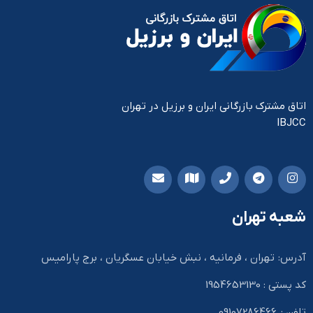
اتاق مشترک بازرگانی ایران و برزیل در تهران
IBJCC
شعبه تهران
آدرس: تهران ، فرمانیه ، نبش خیابان عسگریان ، برج پارامیس
کد پستی : 1954653130
تلفن : 09107286466