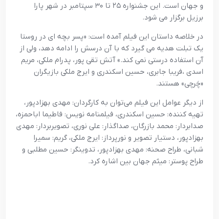
و جهان است. این جشنواره ۲۵ تا ۳۰ سپتامبر در شهر پارا
برزیل برگزار می شود.
در خلاصه داستان این فیلم آمده است: «پسر بچه ای در روستا
یک تبلت هدیه می گیرد که با آن درسش را ادامه دهد، ولی از
آن استفاده درستی نمی کند.» آتش تقی پور، پدرام ملکی، مریم
اسدی ،فریبا جابری، حسین اسکندری و ایرج ملکی بازیگران
«چَرچی» هستند.
از دیگر عوامل این فیلم می‌توان به کارگردان: مهدی بهزادپور،
تهیه کننده: حسین اسکندری، فیلمنامه نویس: فاطیما اباحمزه،
صدابردار: محمد بازرگان، صداگذار: علی نوری، تصویربردار: مهدی
بهزادپور، دستیار تصویر و نورپرداز: ایرج ملکی، گریم: سمیرا
شبانی، طراح صحنه: مهدی بهزادپور، تدوینگر: حسین مطلبی و
طراح پوستر: میثم جهان بین اشاره کرد.