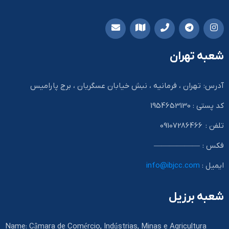
شعبه تهران
آدرس: تهران ، فرمانیه ، نبش خیابان عسگریان ، برج پارامیس
کد پستی : 1954653130
تلفن : 09107286466
فکس : ——————
ایمیل :
info@ibjcc.com
شعبه برزیل
Name: Câmara de Comércio, Indústrias, Minas e Agricultura