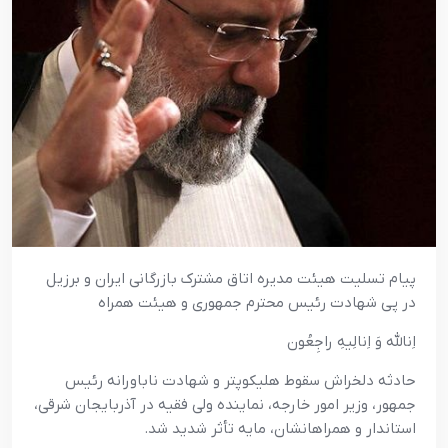
پیام تسلیت هیئت مدیره اتاق مشترک بازرگانی ایران و برزیل
در پی شهادت رئیس محترم جمهوری و هیئت همراه
اِنالله وَ اِنالِیهِ راجِعُون
حادثه دلخراش سقوط هلیکوپتر و شهادت ناباورانه رئیس
جمهور، وزیر امور خارجه، نماینده ولی فقیه در آذربایجان شرقی،
استاندار و همراهانشان، مایه تأثر شدید شد.