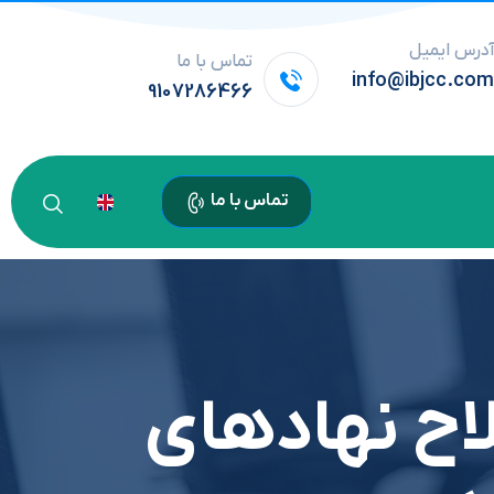
درس ایمیل
تماس با ما
info@ibjcc.co
9107286466
تماس با ما
اح نهادهای