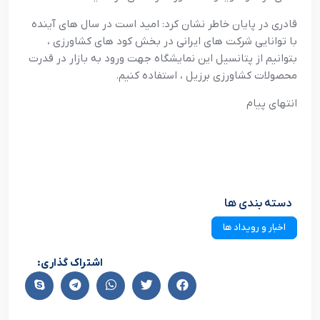
قادري در پايان خاطر نشان کرد: اميد است در سال هاي آينده
با توانايي شرکت هاي ايراني در بخش کود هاي کشاورزي ،
بتوانيم از پتانسيل اين نمايشگاه جهت ورود به بازار در قدرت
محصولات کشاورزي برزيل ، استفاده کنيم.
انتهاي پيام
دسته بندی ها
اخبار و رویداد ها
اشتراک گذاری: