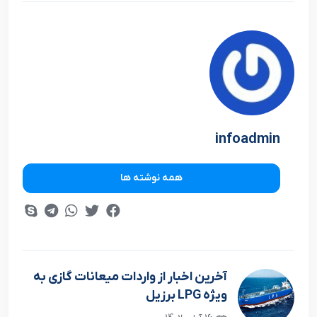
infoadmin
همه نوشته ها
آخرين اخبار از واردات ميعانات گازي به
ويژه LPG برزيل