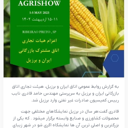
به گزارش روابط عمومي اتاق ايران و برزيل، هيئت تجاري اتاق
بازرگاني ايران و برزيل به سرپرستي مهندس حامد قادري نايب
رييس کميسيون صادرات غير نفتي وارد برزيل شد.
قادري گفت:هر سال در برزيل نمايشگاهاي مختلفي جهت
محصولات کشاورزي و صنايع وابسته برگزار ميشود . که يکي از
بزرگترين و اصلي ترين آن ها نمايشگاه اگري شو در شهر زيباي