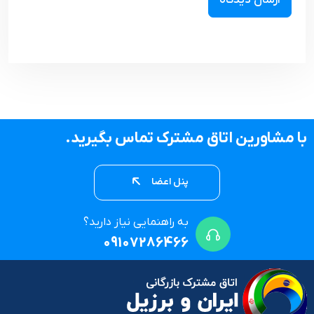
با مشاورین اتاق مشترک تماس بگیرید.
پنل اعضا
به راهنمایی نیاز دارید؟
09107286466