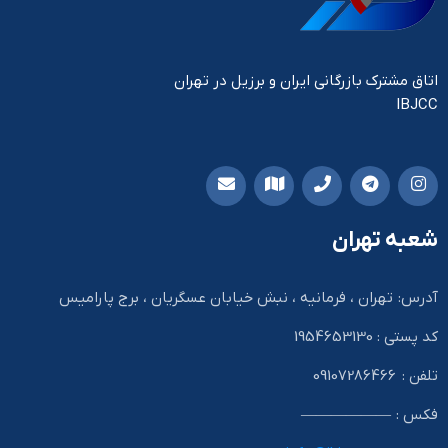
اتاق مشترک بازرگانی ایران و برزیل در تهران
IBJCC
شعبه تهران
آدرس: تهران ، فرمانیه ، نبش خیابان عسگریان ، برج پارامیس
کد پستی : 1954653130
تلفن : 09107286466
فکس : ——————