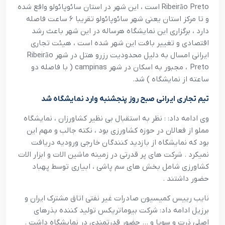
Ribeirão Preto است ، اين شهر در استان سائوپائولو واقع شده
و تا مرکز استان يعني شهر سائوپائولو تقريبا ۶ ساعت فاصله
دارد ، برگزاري اين نمايشگاه هرساله در اين شهر باعث رشد
اقتصادي و تغيير بافت اين شهر شده است ، هيئت تجاري
ايراني امسال به دليل محدوديت رزرو هتل در شهر Ribeirão
Preto ، مجبور به اسکان در شهر campinas ( با فاصله دو
ساعته از نمايشگاه ) شد.
تيم تجاري ايراني صبح روز پنجشنبه وارد نمايشگاه شد
وي ادامه داد: : نظر به استقبال بي نظير کشاورزان ، نمايشگاه
مملو از فعالان در حوزه کشاورزي بود ، نکته جالب و مهم اين
بود که نمايشگاه از بازديد کنندگان خارجي وروديه دريافت
نميکرد . شرکت هاي پر قدرتي در زمينه ماشين الات و ابزار الات
کشاورزي شامل بخش هاي سم پاشي ، ابياري توسط پهباد
حضور داشتند .
نايب رييس کميسيون صادرات غير نفتي اتاق مشترک ايران و
برزيل ادامه داد: شرکت بيوماتريکس توليد کننده بذرهاي
اصلي ذرت و سويا و … حضور قدرتمندي در نمايشگاه داشت .