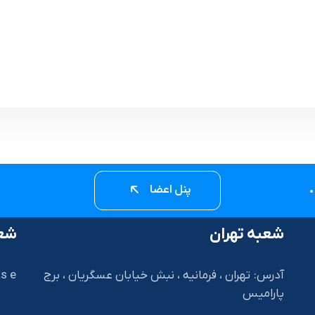
پنل اعضا
شعبه تهران
شعب
آدرس: تهران ، فرمانیه ، نبش خیابان عسگریان ، برج
s e
پارامیس