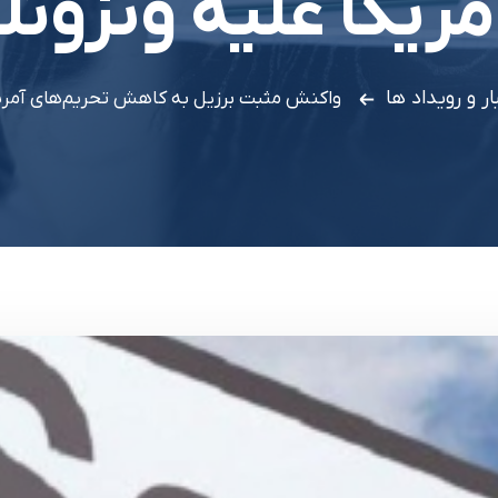
مريکا عليه ونزوئلا
ار و رویداد ها
واکنش مثبت برزيل به کاهش تحريم‌هاي آمريکا