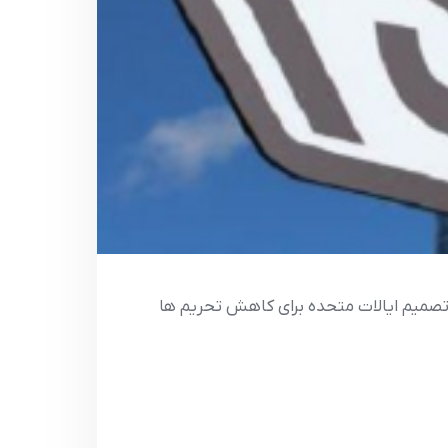
 از تصميم ايالات متحده براي کاهش تحريم ها