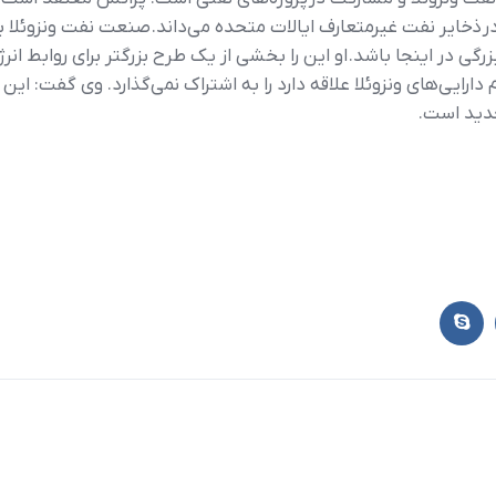
ر ذخاير نفت غيرمتعارف ايالات متحده مي‌داند. صنعت نفت ونزوئلا ب
گي در اينجا باشد. او اين را بخشي از يک طرح بزرگتر براي روابط انرژي
دارايي‌هاي ونزوئلا علاقه دارد را به اشتراک نمي‌گذارد. وي گفت: ا
جديد است.