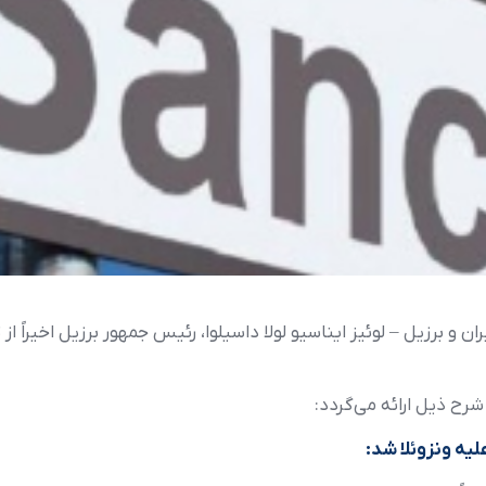
ن و برزيل – لوئيز ايناسيو لولا داسيلوا، رئيس جمهور برزيل اخيراً
رح ذيل ارائه مي‌گردد:
ليه ونزوئلا شد: