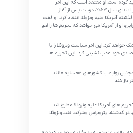
جيد کرده است. او معتقد است که اين امر
مي‌بايست به يک تغيير دائمي تبديل شود. هدف لولا بهبود ثبات در سراسر منطقه با اين اقدام است. لولا داسيلوا در ابتداي سال 2023، درست پس از آغاز
شته آمريکا عليه ونزوئلا انتقاد کرد. او گفت
ن، او از آمريکا مي خواهد که تحريم ها را لغو
ک خواهد کرد. اين امر سياست ونزوئلا را با
قتصادي خود عقب نشيني کرد. اين تحريم ها
 همچنين روابط با کشورهاي همسايه مانند
 باز کند.
حريم هاي آمريکا عليه ونزوئلا مطرح شد.
 در گذشته، پتروبراس و شرکت نفت ونزوئلا
ه ايالات متحده به ونزوئلا به عنوان يک منبع