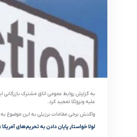
به گزارش روابط عمومي اتاق مشترک بازرگاني ايرا
عليه ونزوئلا تمجيد کرد.
واکنش‌ برخي مقامات برزيلي به اين موضوع به ش
لولا خواستار پايان دادن به تحريم‌هاي آمريکا ع