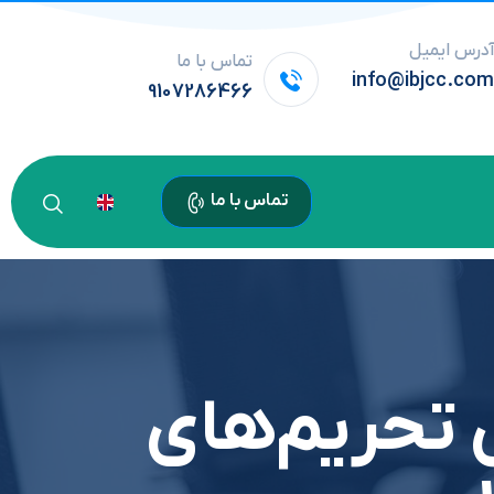
درس ایمیل
تماس با ما
info@ibjcc.co
9107286466
تماس با ما
تحريم‌هاي