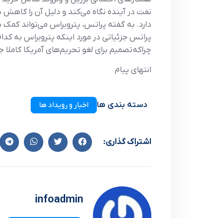
نفت در آينده نگاه مي‌کند و دليل آن را کاهش د
دارد. به گفته پراتس، پتروبراس مي‌تواند کمک بزر
پراتس جزئياتي در مورد اينکه پتروبراس به کدام 
چراکه تصميم براي لغو تحريم‌هاي آمريکا کاملا 
انتهای پیام
دسته بندی ها
اخبار و رویداد ها
اشتراک گذاری:
infoadmin