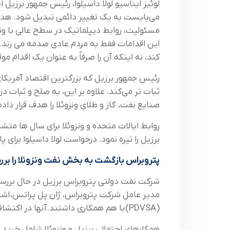
لوئيز ايناسيو لولا داسيلوا، رئيس جمهور برزيل 
مسئوليت، روابط ديپلماتيک در سطح عالي با ونزو
اين اقدامات فقط به مردم عادي صدمه مي زند. تح
کند، نه اينکه آن را صرفاً به عنوان يک اقدام م
رئيس جمهور برزيل که بزرگترين اقتصاد آمريکاي ل
ثبات تر مي‌کند. علاوه بر اين، به صلح و ثبات
صنايع نفت، گاز و طلاي ونزوئلا را هدف قرار داده
روابط ايالات متحده و ونزوئلا براي سال ها متش
برزيل را تيره نمود. درخواست لولا داسيلوا براي 
پتروبراس بازگشت به بخش نفت ونزوئلا را برر
شرکت نفت دولتي پتروبراس برزيل در حال بررسي 
مدير عامل شرکت پتروبراس، ژان پل پراتس، اشار
(PDVSA) با هم همکاري داشتند. آنها در اکتشاف نفت در ونزوئلا و يک پالايشگاه در برزيل شريک شدند.
همکارهاي احتمالي برزيل و ونزوئلا شامل خريد 