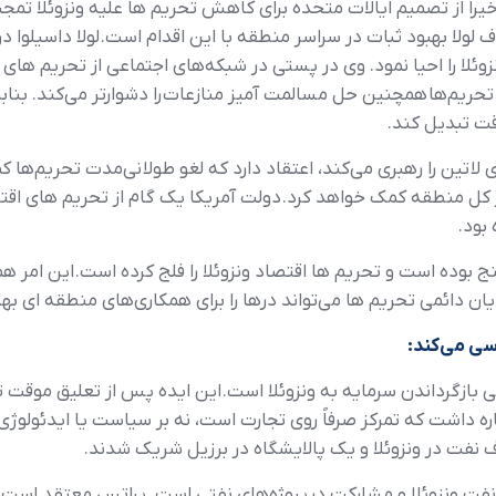
اخيراً از تصميم ايالات متحده براي کاهش تحريم ها عليه ونزوئلا تم
ئلا را احيا نمود. وي در پستي در شبکه‌هاي اجتماعي از تحريم هاي گذ
ريم‌ها همچنين حل مسالمت آميز منازعات را دشوارتر مي‌کند. بنابراي
وقت تبديل کند.
اتين را رهبري مي‌کند، اعتقاد دارد که لغو طولاني‌مدت تحريم‌ها کم
 در کل منطقه کمک خواهد کرد. دولت آمريکا يک گام از تحريم هاي ا
 بود.
نج بوده است و تحريم ها اقتصاد ونزوئلا را فلج کرده است. اين امر
پايان دائمي تحريم ها مي‌تواند درها را براي همکاري‌هاي منطقه اي بهتر
سي مي‌کند:
بازگرداندن سرمايه به ونزوئلا است. اين ايده پس از تعليق موقت ت
ه داشت که تمرکز صرفاً روي تجارت است، نه بر سياست يا ايدئولوژي.
نفت ونزوئلا و مشارکت در پروژه‌هاي نفتي است. پراتس معتقد است ک