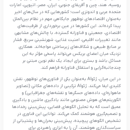
روسیه، هند، چین و آفریقای جنوبی، ایران، مصر، اتیوپی، امارات
متحده عربی و اندونزی است؛ کشورهایی که در سال‌های اخیر
به‌عنوان اقتصادهای نوظهور جایگاهی مهم در نظام بین‌الملل
پیدا کرده‌اند. این کشورها در عین برخورداری از ظرفیت‌های
اقتصادی، جمعیتی و فناورانه گسترده، با چالش‌های مشابهی
مانند تغییرات اقلیمی، امنیت غذایی، شهرنشینی سریع، فشار
بر منابع طبیعی و شکاف‌های زیرساختی مواجه‌اند. همکاری
نزدیک میان اعضای بریکس می‌تواند پاسخی مؤثر به این
مسائل باشد و بستری برای ایجاد یک نظم نوین مبتنی بر
چندجانبه‌گرایی و استقلال فناورانه فراهم کند.
در این میان، ژئوAI به‌عنوان یکی از فناوری‌های نوظهور، نقش
کلیدی ایفا می‌کند. ژئوAI ترکیبی از داده‌های مکانی (تصاویر
ماهواره‌ای، داده‌های حسگرها و نقشه‌های جغرافیایی) و
الگوریتم‌های هوش مصنوعی مانند یادگیری ماشین و یادگیری
عمیق است که به تحلیل الگوهای فضایی، پیش‌بینی رخدادها
و تصمیم‌گیری هوشمند کمک می‌کند. توانایی این فناوری در
تشخیص الگوهای پیچیده، پیش‌بینی بحران‌ها و پشتیبانی از
سیاست‌گذاری هوشمند، آن را به ابزاری راهبردی برای