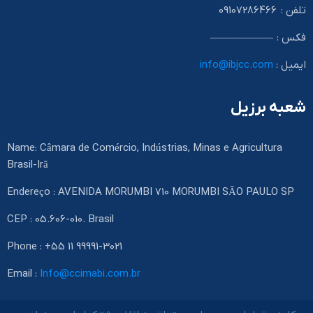
تلفن : 09107286466
فکس : ——————
ایمیل :
info@ibjcc.com
شعبه برزیل
Name: Câmara de Comércio, Indústrias, Minas e Agricultura
Brasil-Irã
Endereço : AVENIDA MORUMBI 710 MORUMBI SÃO PAULO SP
CEP : 05.606-010. Brasil
Phone : +55 11 99991-3021
Email :
Info@ccimabi.com.br