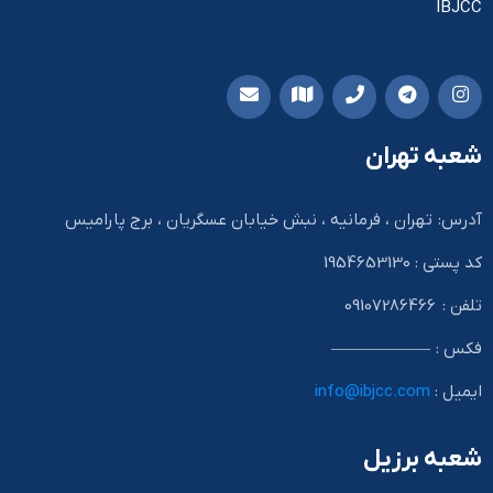
IBJCC
شعبه تهران
آدرس: تهران ، فرمانیه ، نبش خیابان عسگریان ، برج پارامیس
کد پستی : 1954653130
تلفن : 09107286466
فکس : ——————
ایمیل :
info@ibjcc.com
شعبه برزیل