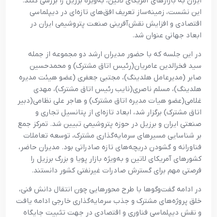
ایران به بازارهای آمریکای لاتین، به‌ویژه برزیل را بررسی کنند.
این نشست، زمینه‌ساز تعریف افق‌های تازه‌ای در دیپلماسی
اقتصادی و افزایش نقش‌آفرینی صنعت پتروشیمی ایران در
ابعاد جهانی عنوان شد.
در این جلسه که با حضور مدیران ارشد دو مجموعه از جمله
سید فخرالدین عامریان(رئیس اتاق مشترک) و محمدحسین
صابر (مدیرعامل هلدینگ)، مجتبی جعفری (عضو هیئت مدیره
هلدینگ)، مسلم ناصری(نایب رئیس اتاق مشترک)، مهدی
غلامی(عضو هیات مدیره اتاق مشترک) و هاجر علی نظامی(دبیر
اتاق مشترک) برگزار شد، ابعاد تازه‌ای از پتانسیل تجاری و
صنعتی ایران و برزیل در حوزه پتروشیمی تبیین شد. تمرکز جمع
بر شناسایی مسیرهای سرمایه‌گذاری مشترک، توسعه تعاملات
فناورانه و گشودن دریچه‌های تازه صادراتی بود. مدیران حاضر،
کشورهای آمریکای لاتین و به‌ویژه بازار پویا و بزرگ برزیل را
فرصتی مهم برای گسترش صادرات غیرنفتی کشور دانستند.
در ادامه گفت‌وگوها با طرح محورهایی چون انتقال دانش فنی،
خلق پروژه‌های مشترک و جذب سرمایه‌گذاری خارجی ادامه یافت
و نقش دیپلماسی فناوری و اقتصادی در جهت تثبیت جایگاه