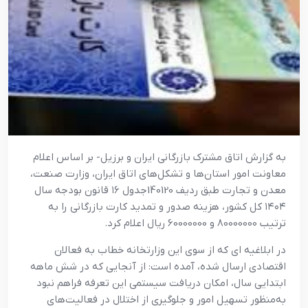
به گزارش اتاق مشترک بازرگانی ایران و برزیل- بر اساس اعلام
معاونت امور استان‌ها و تشکل‌های اتاق ایران، وزارت صنعت،
معدن و تجارت طبق ردیف 140120جدول ۱۶ قانون بودجه سال
۱۴۰۴ کل کشور، هزینه صدور و تمدید کارت بازرگانی را به
ترتیب 80000000 و 60000000 ریال اعلام کرد.
در ابلاغیه ای که از سوی این وزارتخانه خطاب به فعالان
اقتصادی ارسال شده، آمده است: از آنجایی که در شش ماهه
ابتدایی سال، امکان دریافت سیستمی این تعرفه فراهم نبود
به‌منظور تسهیل امور و جلوگیری از اختلال در فعالیت‌های