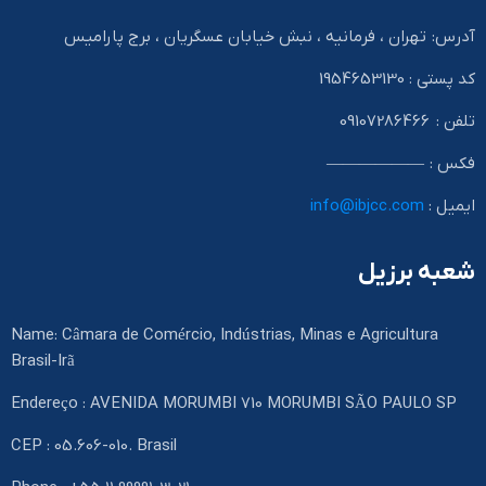
آدرس: تهران ، فرمانیه ، نبش خیابان عسگریان ، برج پارامیس
کد پستی : 1954653130
تلفن : 09107286466
فکس : ——————
ایمیل :
info@ibjcc.com
شعبه برزیل
Name: Câmara de Comércio, Indústrias, Minas e Agricultura
Brasil-Irã
Endereço : AVENIDA MORUMBI 710 MORUMBI SÃO PAULO SP
CEP : 05.606-010. Brasil