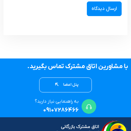
با مشاورین اتاق مشترک تماس بگیرید.
پنل اعضا
به راهنمایی نیاز دارید؟
09107286466