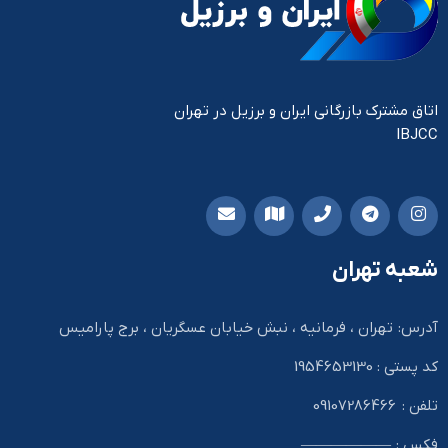
اتاق مشترک بازرگانی ایران و برزیل در تهران
IBJCC
شعبه تهران
آدرس: تهران ، فرمانیه ، نبش خیابان عسگریان ، برج پارامیس
کد پستی : 1954653130
تلفن : 09107286466
فکس : ——————