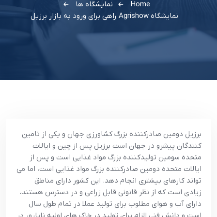
Home
نمایشگاه ها
نمايشگاه Agrishow راهي براي ورود به بازار برزيل
برزيل دومين صادرکننده بزرگ کشاورزي جهان و يکي از تامين
کنندگان پيشرو در جهان است برزيل پس از چين و ايالات
متحده سومين توليدکننده بزرگ مواد غذايي است و پس از
ايالات متحده دومين صادرکننده بزرگ مواد غذايي است، اما مي
تواند کارهاي بيشتري انجام دهد. اين کشور داراي مناطق
زيادي است که از نظر قانوني قابل زراعي و در دسترس هستند،
داراي آب و هواي مطلوب براي توليد عملا در تمام طول سال
است و دانش فني الزام براي توليد در خاک هاي اوليه نابارور در