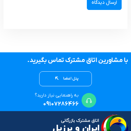
با مشاورین اتاق مشترک تماس بگیرید.
پنل اعضا
به راهنمایی نیاز دارید؟
09107286466