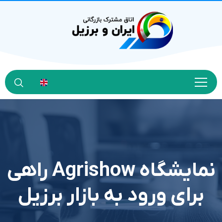
نمايشگاه Agrishow راهي
براي ورود به بازار برزيل