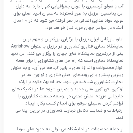
آب و هواي گرمسيري با عرض جغرافيايي کم را دارد. به دليل
اين پتانسيل، برزيل به طور گسترده به عنوان اميد اصلي براي
توليد مواد غذايي اضافي در نظر گرفته مي شود که در 30 سال
آينده در سراسر جهان مورد نياز خواهد بود.
اتاق بازرگاني ايران برزيل با برگزاري بزرگترين و مهم ترين
نمايشگاه تجاري فناوري کشاورزي در برزيل با عنوان Agrishow
يکي از بزرگترين نمايشگاه هاي جهان را برگزار مي کند. اين تنها
نمايشگاه تجاري است که راه حل هاي کشاورزي را براي همه
انواع محصولات و اندازه هاي دارايي گردهم مي آورد و به عنوان
ويترين پيشرو براي روندهاي اصلي فناوري و نوآوري ها در
تجارت کشاورزي شناخته مي شود. Agrishow علاوه بر ارائه
نوآوري، فن آوري هاي جديد و بهترين شيوه ها در تکنيک هاي
جابجايي مزرعه، نقش مهمي در توسعه صنعت کشاورزي با
فراهم کردن محيطي موفق براي انجام کسب وکار، ايجاد
ارتباطات و هدايت تکامل تجارت کشاورزي در برزيل ايفا مي
کند.
از جمله محصولات در نمايشگاه مي توان به حوزه هاي سويا،