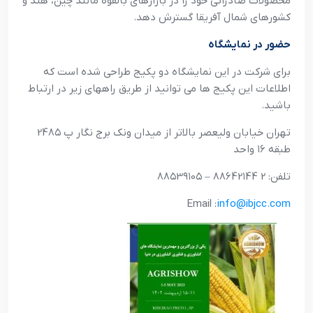
محصولات صادراتي خود را در بازارهاي بالقوه مانند چين، هند و
کشورهاي شمال آفريقا گسترش دهد.
حضور در نمايشگاه
براي شرکت در اين نمايشگاه دو پکيج طراحي شده است که
اطلاعات اين پکيج ها مي توانيد از طريق راههاي زير در ارتباط
باشيد.
تهران خيابان وليعصر بالاتر از ميدان ونک برج نگار پ 24۸۵
طبقه ۱۶ واحد
تلفن: 2 ۸۸۶42۱44 – ۸۸۵3۹۱0۵
Email :
info@ibjcc.com