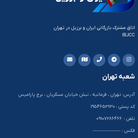
اتاق مشترک بازرگانی ایران و برزیل در تهران
IBJCC
شعبه تهران
آدرس: تهران ، فرمانیه ، نبش خیابان عسگریان ، برج پارامیس
کد پستی : 1954653130
تلفن : 09107286466
فکس : ——————