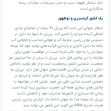
دام، نيشکر، قهوه، سيب و ساير سبزيجات، مرکبات، پنبه،
جنگلداري است.
يک کشور گرمسيري و نوظهور
انتظار جهاني اين است که برزيل 40 درصد از تقاضاي غذاي
اضافي آينده سياره را تامين کند. برزيل نه تنها به دليل در
دسترس بودن زمين، شرايط آب و هوايي مناسب و فراواني آب،
بلکه به دليل کارايي و پايداري فرآيندهاي توليد خود که توجه
جهانيان را به خود جلب کرده است، در موقعيت خوبي براي
مقابله با اين چالش قرار دارد. برزيل با بيش از 200 ميليون نفر
جمعيت، ششمين کشور پرجمعيت است و از نظر توليد ناخالص
داخلي در ميان بزرگترين اقتصادهاي جهان قرار دارد. برزيل به
طور فزاينده اي به عنوان يک شريک قابل اعتماد و مرتبط در
تضمين امنيت غذايي تلقي مي شود، نقشي که در مواجهه با
چالش هاي بيماري همه گير اهميت بيشتري پيدا کرده است.
زماني که بسياري از کشورها صادرات خود را کاهش دادند،
برزيل به عرضه غذا به جهان ادامه داد. گرازيل پارنتي، رئيس
هيئت مديره ABIA مي گويد: اين کشور مي تواند سبد