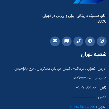
اتاق مشترک بازرگانی ایران و برزیل در تهران
IBJCC
شعبه تهران
آدرس: تهران ، فرمانیه ، نبش خیابان عسگریان ، برج پارامیس
کد پستی : 1954653130
تلفن : 09107286466
فکس : ——————
ایمیل :
info@ibjcc.com