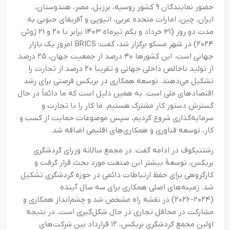
حضور نمایندگان ۹ کشور روسیه، برزیل، مصر، هندوستان،
ایران، چین، امارات متحده عربی، اتیوپی و آفریقای جنوبی به
مدت دو روز (۳۱ خرداد و یکم تیرماه ۱۴۰۳ برابر با ۲۰ و ۲۱ ژوئن
۲۰۲۴) در شهر مسکو برگزار شد، گفت: BRICS امروز یک بازار
جهانی است. این کشورها ۴۰ درصد از جمعیت جهان، ۲۵ درصد
از تولید ناخالص داخلی جهانی و تقریبا ۲۰ درصد از تجارت را
تشکیل می‌دهند. توسعه همکاری در بریکس فرصتی برای رشد
اقتصادهای ملی است. به همین دلیل است که ما دائماً در حال
گسترش دستور کار مشترک هستیم. ما کار را با تجارت و
سرمایه‌گذاری شروع کردیم، سپس موضوعات حمایت از کسب و
کار، توسعه فناوری و همکاری‌های اقلیمی اضافه شد.
رشتنیکوف در ادامه گفت: در مجمع سالانه وزرای گردشگری
بریکس، توسعۀ بیشتر این صنعت مورد بحث قرار گرفت و
کارگروهی برای حفظ ارتباطات دائمی در حوزه گردشگری تشکیل
شد. زمینه‌های اصلی همکاری برای سه سال آینده
(۲۰۲۴-۲۰۲۶) در نقشه راه مشخص شد و چشم‌انداز همکاری و
مشارکت در محافل تجاری در حال شکل‌گیری است. در نتیجه
اولین مجمع گردشگری بریکس، ۱۲ قرارداد بین شرکت‌های