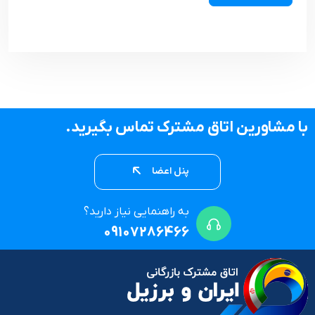
با مشاورین اتاق مشترک تماس بگیرید.
پنل اعضا
به راهنمایی نیاز دارید؟
09107286466