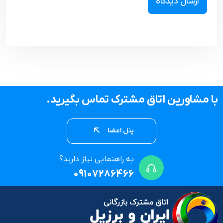
با مشاورین اتاق مشترک تماس بگیرید.
پنل اعضا
به راهنمایی نیاز دارید؟
09107286466