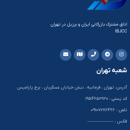
اتاق مشترک بازرگانی ایران و برزیل در تهران
IBJCC
شعبه تهران
آدرس: تهران ، فرمانیه ، نبش خیابان عسگریان ، برج پارامیس
کد پستی : 1954653130
تلفن : 09107286466
فکس : ——————