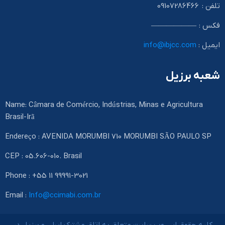
تلفن : 09107286466
فکس : ——————
ایمیل :
info@ibjcc.com
شعبه برزیل
Name: Câmara de Comércio, Indústrias, Minas e Agricultura
Brasil-Irã
Endereço : AVENIDA MORUMBI 710 MORUMBI SÃO PAULO SP
CEP : 05.606-010. Brasil
Phone : +55 11 99991-3021
Email :
Info@ccimabi.com.br