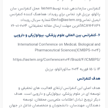
کنفرانس سازماندهي شده توسط
: Iastem
محل کنفرانس: سان
پائولو، برزيل فرد تماس براي رويداد: هماهنگ کننده کنفرانس
ايميل تماس
IDinfo@iastem.org
شماره سريال رويداد
:
ACA964849
آخرين مهلت ارسال مقاله تحقيقاتي: 2024-01-26
6
–
کنفرانس بين المللي علوم پزشکي، بيولوژيکي و دارويي
International Conference on Medical، Biological and
Pharmaceutical Sciences(ICMBPS-2024)
https://iastem.org/Conference2024/Brazil/4/ICMBPS/
14 تا 15 فوريه 2024 سائوپائولو، برزيل
هدف کنفرانس
هدف اصلي اين کنفرانس ارتقاي فعاليت هاي تحقيقي و
توسعه اي در علوم پزشکي، بيولوژيکي و دارويي است. هدف
ديگر ترويج تبادل اطلاعات علمي‌بين محققان، توسعه
دهندگان، مهندسان، دانشجويان و متخصصان شاغل در جهان