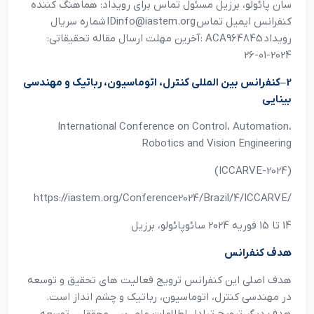
سان پائولو، برزيل مسئول تماس براي رويداد: هماهنگ کننده
کنفرانس ايميل تماس
IDinfo@iastem.org
شماره سريال
رويداد
: ACA964845
آخرين مهلت ارسال مقاله تحقيقاتي:
2024-01-26
2
–
کنفرانس بين المللي کنترل، اتوماسيون، رباتيک و مهندسي
بينايي
International Conference on Control، Automation،
Robotics and Vision Engineering
(ICCARVE-2024)
https://iastem.org/Conference2024/Brazil/4/ICCARVE/
14 تا 15 فوريه 2024 سائوپائولو، برزيل
هدف کنفرانس
هدف اصلي اين کنفرانس ترويج فعاليت هاي تحقيق و توسعه
در مهندسي کنترل، اتوماسيون، رباتيک و چشم انداز است.