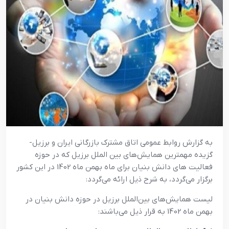
به گزارش روابط عمومي اتاق مشترک بازرگاني ايران و برزيل-
گزيده مهمترين همايش‌هاي بين الملل برزيل که در حوزه
فعاليت هاي دانش بنيان براي ماه بهمن ماه 1402 در اين کشور
برگزار مي‌گردد، به شرح ذيل ارائه مي‌گردد:
ليست همايش‌هاي بين‌الملل برزيل در حوزه دانش بنيان در
بهمن ماه 1402 به قرار ذيل مي‌باشند
: