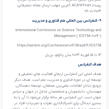
رويداد
: ACA964852
آخرين مهلت ارسال مقاله تحقيقاتي:
2024-01-26
9
–
کنفرانس بين المللي علم فناوري و مديريت
International Conference on Science Technology and
Management ( ICSTM-2024 )
https://iastem.org/Conference2024/Brazil/4/ICSTM
14 تا 15 فوريه 2024 سان پائولو، برزيل
هدف کنفرانس
هدف اصلي اين کنفرانس ارتقاي فعاليت هاي تحقيقي و
توسعه اي در حوزه فناوري و مديريت علم است. هدف ديگر
ترويج تبادل اطلاعات علمي‌بين محققان، توسعه دهندگان،
مهندسان، دانشجويان و متخصصان شاغل در جهان و سراسر
جهان است. اين کنفرانس هر ساله برگزار مي‌شود تا آن را به
بستري ايده‌آل براي اشتراک‌گذاري نظرات و تجربيات افراد در