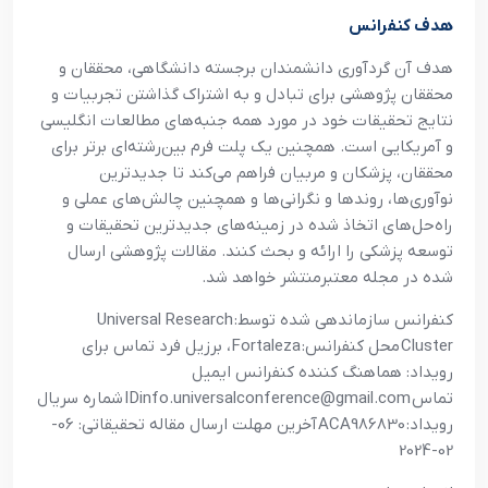
هدف کنفرانس
هدف آن گردآوري دانشمندان برجسته دانشگاهي، محققان و
محققان پژوهشي براي تبادل و به اشتراک گذاشتن تجربيات و
نتايج تحقيقات خود در مورد همه جنبه‌هاي مطالعات انگليسي
و آمريکايي است. همچنين يک پلت فرم بين‌رشته‌اي برتر براي
محققان، پزشکان و مربيان فراهم مي‌کند تا جديدترين
نوآوري‌ها، روندها و نگراني‌ها و همچنين چالش‌هاي عملي و
راه‌حل‌هاي اتخاذ شده در زمينه‌هاي جديدترين تحقيقات و
توسعه پزشکي را ارائه و بحث کنند. مقالات پژوهشي ارسال
شده در مجله معتبرمنتشر خواهد شد
.
کنفرانس سازماندهي شده توسط:
Universal Research
Cluster
محل کنفرانس:
Fortaleza
، برزيل فرد تماس براي
رويداد: هماهنگ کننده کنفرانس ايميل
تماس
IDinfo.universalconference@gmail.com
شماره سريال
رويداد:
ACA986830
آخرين مهلت ارسال مقاله تحقيقاتي: 06-
02-2024