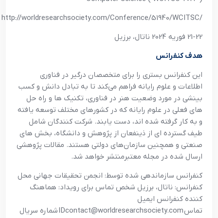
http://worldresearchsociety.com/Conference/51940/WCITSC/
21-22 فوريه 2024 ناتال، برزيل
هدف کنفرانس
اين کنفرانس بستري را براي متخصصان درگير در فناوري
اطلاعات و علوم رايانه فراهم مي‌کند تا به تبادل دانش و کسب
بينشي در مورد وضعيت هنر در فناوري، تکنيک ها و راه حل
هاي فعلي در علوم رايانه که در کشورهاي مختلف توسعه يافته
و به کار گرفته شده اند، دست يابند. شرکت کنندگان شامل
طيف گسترده اي از ذينفعان از پژوهش و دانشگاه، بخش هاي
صنعتي و همچنين سازمان‌هاي دولتي هستند. مقالات پژوهشي
ارسال شده در مجله معتبرمنتشر خواهد شد
.
کنفرانس سازماندهي شده توسط: انجمن تحقيقات جهاني محل
کنفرانس: ناتال، برزيل شخص تماس براي رويداد: هماهنگ
کننده کنفرانس ايميل
تماس
IDcontact@worldresearchsociety.com
شماره سريال