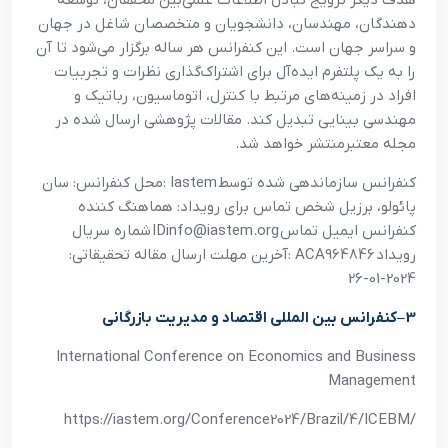
هدف ديگر ترويج تبادل اطلاعات علمي‌بين محققان، توسعه
دهندگان، مهندسان، دانشجويان و متخصصان شاغل در جهان
و سراسر جهان است. اين کنفرانس هر ساله برگزار مي‌شود تا آن
را به يک پلتفرم ايده‌آل براي اشتراک‌گذاري نظرات و تجربيات
افراد در زمينه‌هاي مرتبط با کنترل، اتوماسيون، رباتيک و
مهندسي بينايي تبديل کند. مقالات پژوهشي ارسال شده در
مجله معتبرمنتشر خواهد شد
.
کنفرانس سازماندهي شده توسط
: Iastem
محل کنفرانس: سان
پائولو، برزيل شخص تماس براي رويداد: هماهنگ کننده
کنفرانس ايميل تماس
IDinfo@iastem.org
شماره سريال
رويداد
: ACA964846
آخرين مهلت ارسال مقاله تحقيقاتي:
2024-01-26
3
–
کنفرانس بين المللي اقتصاد و مديريت بازرگاني
International Conference on Economics and Business
Management
https://iastem.org/Conference2024/Brazil/4/ICEBM/