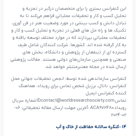
اين کنفرانس بستري را براي متخصصان درگير در تجزيه و
تحليل کسب و کار و تحقيقات عملياتي فراهم مي‌کند تا به
تبادل دانش و کسب بينشي در مورد وضعيت هنر در فن آوري،
تکنيک ها و راه حل هاي فعلي در تجزيه و تحليل کسب و کار و
تحقيقات عملياتي بپردازند که در موارد مختلف توسعه يافته و
به کار گرفته شده اند. کشورها. شرکت کنندگان شامل طيف
گسترده اي از ذينفعان از پژوهش و دانشگاه، بخش هاي
صنعتي و همچنين سازمان‌هاي دولتي هستند. مقالات پژوهشي
ارسال شده در مجله معتبرمنتشر خواهد شد
.
کنفرانس سازماندهي شده توسط: انجمن تحقيقات جهاني محل
کنفرانس: ناتال، برزيل شخص تماس براي رويداد: هماهنگ
کننده کنفرانس ايميل
تماس
IDcontact@worldresearchsociety.com
شماره سريال
رويداد
: ACA972480
آخرين مهلت ارسال مقاله تحقيقاتي: 06-
02-2024
14
–
کنگره سالانه حفاظت از خاک و آب