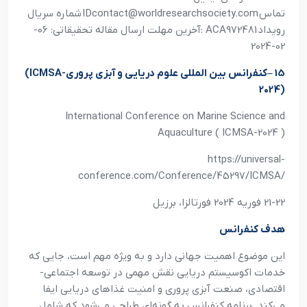
تماس
IDcontact@worldresearchsociety.com
شماره سريال
رويداد
: ACA972481
آخرين مهلت ارسال مقاله تحقيقاتي: 06-
02-2024
15
–
کنفرانس بين المللي علوم دريايي و آبزي پروري
(ICMSA-
2024)
International Conference on Marine Science and
Aquaculture ( ICMSA-2024 )
https://universal-
conference.com/Conference/45297/ICMSA/
21-22 فوريه 2024 فورتالزا، برزيل
هدف کنفرانس
اين موضوع اهميت جهاني دارد و به ويژه مهم است، جايي که
خدمات اکوسيستم دريايي نقش مهمي در توسعه اجتماعي-
اقتصادي، صنعت آبزي پروري و امنيت غذاهاي دريايي ايفا
مي‌کند. برنامه کنفرانس به گونه‌اي طراحي مي‌شود که شامل