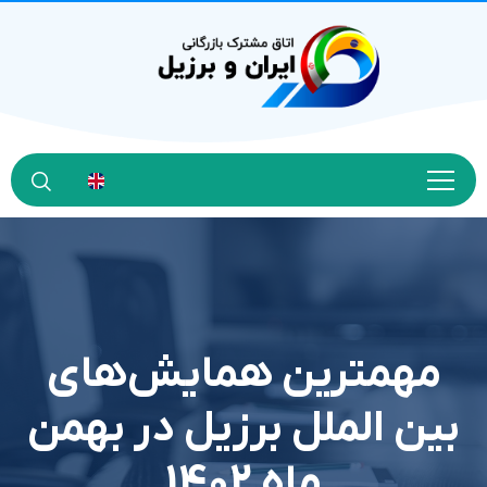
مهمترين همايش‌هاي
بين الملل برزيل در بهمن
ماه 1402