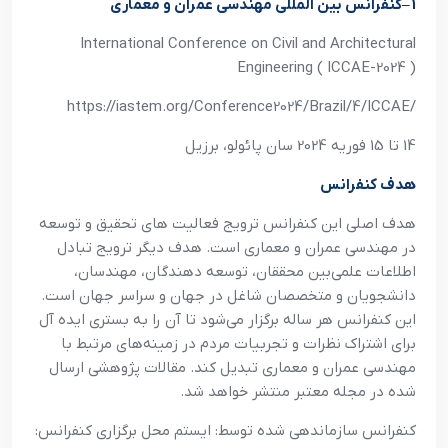
1
–
کنفرانس بين المللي مهندسي عمران و معماري
International Conference on Civil and Architectural
Engineering ( ICCAE-2024 )
https://iastem.org/Conference2024/Brazil/4/ICCAE/
14 تا 15 فوريه 2024 سان پائولو، برزيل
هدف کنفرانس
هدف اصلي اين کنفرانس ترويج فعاليت هاي تحقيق و توسعه
در مهندسي عمران و معماري است. هدف ديگر ترويج تبادل
اطلاعات علمي‌بين محققان، توسعه دهندگان، مهندسان،
دانشجويان و متخصصان شاغل در جهان و سراسر جهان است.
اين کنفرانس هر ساله برگزار مي‌شود تا آن را به بستري ايده آل
براي اشتراک نظرات و تجربيات مردم در زمينه‌هاي مرتبط با
مهندسي عمران و معماري تبديل کند. مقالات پژوهشي ارسال
شده در مجله معتبر منتشر خواهد شد
.
کنفرانس سازماندهي شده توسط: ايستم محل برگزاري کنفرانس: