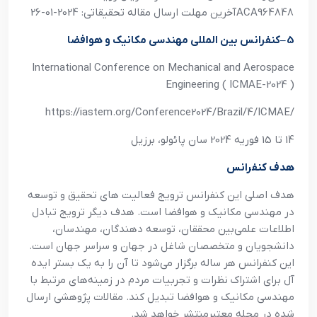
ACA964848
آخرين مهلت ارسال مقاله تحقيقاتي: 2024-01-26
5
–
کنفرانس بين المللي مهندسي مکانيک و هوافضا
International Conference on Mechanical and Aerospace
Engineering ( ICMAE-2024 )
https://iastem.org/Conference2024/Brazil/4/ICMAE/
14 تا 15 فوريه 2024 سان پائولو، برزيل
هدف کنفرانس
هدف اصلي اين کنفرانس ترويج فعاليت هاي تحقيق و توسعه
در مهندسي مکانيک و هوافضا است. هدف ديگر ترويج تبادل
اطلاعات علمي‌بين محققان، توسعه دهندگان، مهندسان،
دانشجويان و متخصصان شاغل در جهان و سراسر جهان است.
اين کنفرانس هر ساله برگزار مي‌شود تا آن را به يک بستر ايده
آل براي اشتراک نظرات و تجربيات مردم در زمينه‌هاي مرتبط با
مهندسي مکانيک و هوافضا تبديل کند. مقالات پژوهشي ارسال
شده در مجله معتبرمنتشر خواهد شد
.