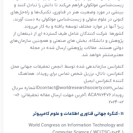
زيست‌شناسي مولکولي فراهم مي‌کند تا دانش را تبادل کنند و
بينشي در مورد وضعيت هنر در فناوري، تکنيک‌ها و راه‌حل‌هاي
کنوني در علوم سلولي و زيست‌شناسي مولکولي به دست آورند،
زيرا آنها در موارد مختلف توسعه يافته و به کار مي‌روند.
کشورها. شرکت کنندگان شامل طيف گسترده اي از ذينفعان از
پژوهش و دانشگاه، بخش هاي صنعتي و همچنين سازمان‌هاي
دولتي هستند. مقالات پژوهشي ارسال شده در مجله
معتبرمنتشر خواهد شد
.
کنفرانس سازماندهي شده توسط: انجمن تحقيقات جهاني محل
کنفرانس: ناتال، برزيل شخص تماس براي رويداد: هماهنگ
کننده کنفرانس ايميل
تماس
IDcontact@worldresearchsociety.com
شماره سريال
رويداد
: ACA972476
آخرين مهلت ارسال مقاله تحقيقاتي: 06-
02-2024
11
–
کنگره جهاني فناوري اطلاعات و علوم کامپيوتر
World Congress on Information Technology and
Computer Science ( WCITSC-2024 )