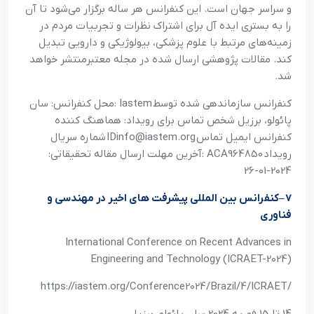
و سراسر جهان است. اين کنفرانس هر ساله برگزار مي‌شود تا آن
را به بستري ايده آل براي اشتراک نظرات و تجربيات مردم در
زمينه‌هاي مرتبط با علوم پزشکي، بيولوژيکي و دارويي تبديل
کند. مقالات پژوهشي ارسال شده در مجله معتبرمنتشر خواهد
شد
.
کنفرانس سازماندهي شده توسط
: Iastem
محل کنفرانس: سان
پائولو، برزيل شخص تماس براي رويداد: هماهنگ کننده
کنفرانس ايميل تماس
IDinfo@iastem.org
شماره سريال
رويداد
: ACA964850
آخرين مهلت ارسال مقاله تحقيقاتي:
2024-01-26
7
–
کنفرانس بين المللي پيشرفت هاي اخير در مهندسي و
فناوري
International Conference on Recent Advances in
Engineering and Technology (ICRAET-2024)
https://iastem.org/Conference2024/Brazil/4/ICRAET/