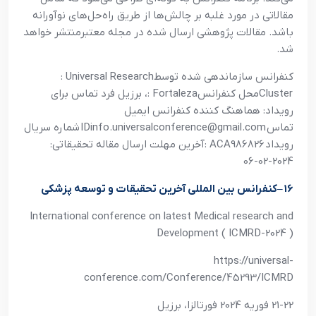
مقالاتي در مورد غلبه بر چالش‌ها از طريق راه‌حل‌هاي نوآورانه
باشد. مقالات پژوهشي ارسال شده در مجله معتبرمنتشر خواهد
شد
.
کنفرانس سازماندهي شده توسط
: Universal Research
Cluster
محل کنفرانس
: Fortaleza
، برزيل فرد تماس براي
رويداد: هماهنگ کننده کنفرانس ايميل
تماس
IDinfo.universalconference@gmail.com
شماره سريال
رويداد
: ACA986826
آخرين مهلت ارسال مقاله تحقيقاتي:
2024-02-06
16
–
کنفرانس بين المللي آخرين تحقيقات و توسعه پزشکي
International conference on latest Medical research and
Development ( ICMRD-2024 )
https://universal-
conference.com/Conference/45293/ICMRD
21-22 فوريه 2024 فورتالزا، برزيل