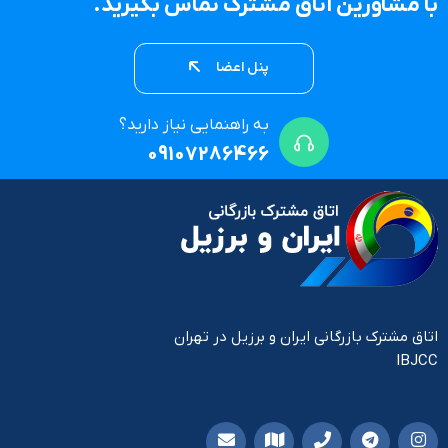
با مشاورین اتاق مشترک تماس بگیرید.
پنل اعضا
به راهنمایی نیاز دارید؟
09107286466
اتاق مشترک بازرگانی ایران و برزیل در تهران
IBJCC