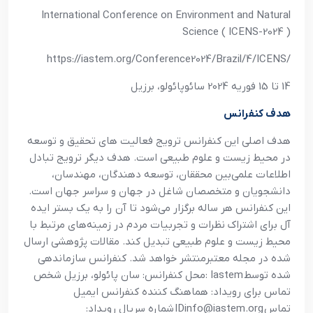
International Conference on Environment and Natural
Science ( ICENS-2024 )
https://iastem.org/Conference2024/Brazil/4/ICENS/
14 تا 15 فوريه 2024 سائوپائولو، برزيل
هدف کنفرانس
هدف اصلي اين کنفرانس ترويج فعاليت هاي تحقيق و توسعه
در محيط زيست و علوم طبيعي است. هدف ديگر ترويج تبادل
اطلاعات علمي‌بين محققان، توسعه دهندگان، مهندسان،
دانشجويان و متخصصان شاغل در جهان و سراسر جهان است.
اين کنفرانس هر ساله برگزار مي‌شود تا آن را به يک بستر ايده
آل براي اشتراک نظرات و تجربيات مردم در زمينه‌هاي مرتبط با
محيط زيست و علوم طبيعي تبديل کند. مقالات پژوهشي ارسال
شده در مجله معتبرمنتشر خواهد شد. کنفرانس سازماندهي
شده توسط
: Iastem
محل کنفرانس: سان پائولو، برزيل شخص
تماس براي رويداد: هماهنگ کننده کنفرانس ايميل
تماس
IDinfo@iastem.org
شماره سريال رويداد
: