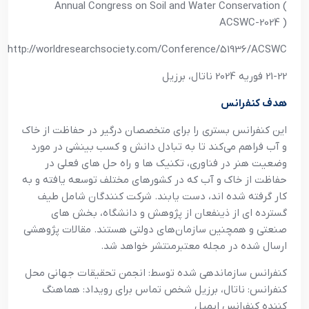
Annual Congress on Soil and Water Conservation (
ACSWC-2024 )
http://worldresearchsociety.com/Conference/51936/ACSWC
21-22 فوريه 2024 ناتال، برزيل
هدف کنفرانس
اين کنفرانس بستري را براي متخصصان درگير در حفاظت از خاک
و آب فراهم مي‌کند تا به تبادل دانش و کسب بينشي در مورد
وضعيت هنر در فناوري، تکنيک ها و راه حل هاي فعلي در
حفاظت از خاک و آب که در کشورهاي مختلف توسعه يافته و به
کار گرفته شده اند، دست يابند. شرکت کنندگان شامل طيف
گسترده اي از ذينفعان از پژوهش و دانشگاه، بخش هاي
صنعتي و همچنين سازمان‌هاي دولتي هستند. مقالات پژوهشي
ارسال شده در مجله معتبرمنتشر خواهد شد
.
کنفرانس سازماندهي شده توسط: انجمن تحقيقات جهاني محل
کنفرانس: ناتال، برزيل شخص تماس براي رويداد: هماهنگ
کننده کنفرانس ايميل