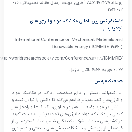
رويداد
: ACA972477
آخرين مهلت ارسال مقاله تحقيقاتي: 06-
02-2024
12
–
کنفرانس بين المللي مکانيک، مواد و انرژي‌هاي
تجديدپذير
International Conference on Mechanical، Materials and
Renewable Energy ( ICMMRE-2024 )
http://worldresearchsociety.com/Conference/51938/ICMMRE/
21-22 فوريه 2024 ناتال، برزيل
هدف کنفرانس
اين کنفرانس بستري را براي متخصصان درگير در مکانيک، مواد
و انرژي‌هاي تجديدپذير فراهم مي‌کند تا دانش را تبادل کنند و
بينشي در مورد وضعيت هنر در فناوري، تکنيک‌ها و راه‌حل‌هاي
کنوني در مکانيک، مواد و انرژي‌هاي تجديدپذير به دست آورند.
در کشورهاي مختلف. شرکت کنندگان شامل طيف گسترده اي از
ذينفعان از پژوهش و دانشگاه، بخش هاي صنعتي و همچنين