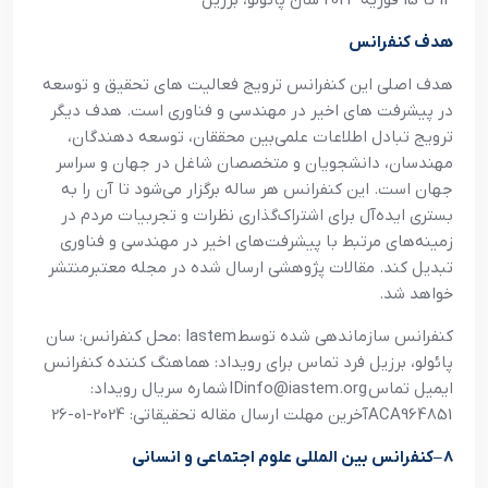
14 تا 15 فوريه 2024 سان پائولو، برزيل
هدف کنفرانس
هدف اصلي اين کنفرانس ترويج فعاليت هاي تحقيق و توسعه
در پيشرفت هاي اخير در مهندسي و فناوري است. هدف ديگر
ترويج تبادل اطلاعات علمي‌بين محققان، توسعه دهندگان،
مهندسان، دانشجويان و متخصصان شاغل در جهان و سراسر
جهان است. اين کنفرانس هر ساله برگزار مي‌شود تا آن را به
بستري ايده‌آل براي اشتراک‌گذاري نظرات و تجربيات مردم در
زمينه‌هاي مرتبط با پيشرفت‌هاي اخير در مهندسي و فناوري
تبديل کند. مقالات پژوهشي ارسال شده در مجله معتبرمنتشر
خواهد شد
.
کنفرانس سازماندهي شده توسط
: Iastem
محل کنفرانس: سان
پائولو، برزيل فرد تماس براي رويداد: هماهنگ کننده کنفرانس
ايميل تماس
IDinfo@iastem.org
شماره سريال رويداد
:
ACA964851
آخرين مهلت ارسال مقاله تحقيقاتي: 2024-01-26
8
–
کنفرانس بين المللي علوم اجتماعي و انساني