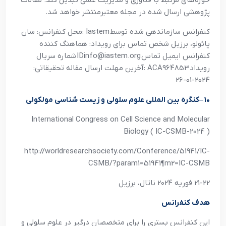
حوزه‌هاي مرتبط با فناوري و مديريت علمي تبديل کند. مقالات
پژوهشي ارسال شده در مجله معتبرمنتشر خواهد شد
.
کنفرانس سازماندهي شده توسط
: Iastem
محل کنفرانس: سان
پائولو، برزيل شخص تماس براي رويداد: هماهنگ کننده
کنفرانس ايميل تماس
IDinfo@iastem.org
شماره سريال
رويداد
: ACA964853
آخرين مهلت ارسال مقاله تحقيقاتي:
2024-01-26
10
–
کنگره بين المللي علوم سلولي و زيست شناسي مولکولي
International Congress on Cell Science and Molecular
Biology ( IC-CSMB-2024 )
http://worldresearchsociety.com/Conference/51941/IC-
CSMB/?param1=51941¶m2=IC-CSMB
21-22 فوريه 2024 ناتال، برزيل
هدف کنفرانس
اين کنفرانس بستري را براي متخصصان درگير در علوم سلولي و