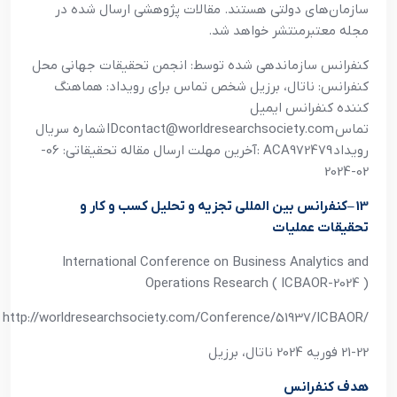
سازمان‌هاي دولتي هستند. مقالات پژوهشي ارسال شده در
مجله معتبرمنتشر خواهد شد
.
کنفرانس سازماندهي شده توسط: انجمن تحقيقات جهاني محل
کنفرانس: ناتال، برزيل شخص تماس براي رويداد: هماهنگ
کننده کنفرانس ايميل
تماس
IDcontact@worldresearchsociety.com
شماره سريال
رويداد
: ACA972479
آخرين مهلت ارسال مقاله تحقيقاتي: 06-
02-2024
13
–
کنفرانس بين المللي تجزيه و تحليل کسب و کار و
تحقيقات عمليات
International Conference on Business Analytics and
Operations Research ( ICBAOR-2024 )
http://worldresearchsociety.com/Conference/51937/ICBAOR/
21-22 فوريه 2024 ناتال، برزيل
هدف کنفرانس