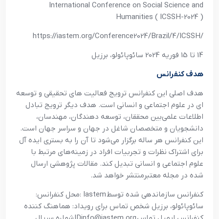
International Conference on Social Science and
Humanities ( ICSSH-2024 )
https://iastem.org/Conference2024/Brazil/4/ICSSH/
14 تا 15 فوريه 2024 سائوپائولو، برزيل
هدف کنفرانس
هدف اصلي اين کنفرانس ترويج فعاليت هاي تحقيقي و توسعه
اي در علوم اجتماعي و انساني است. هدف ديگر ترويج تبادل
اطلاعات علمي‌بين محققان، توسعه دهندگان، مهندسان،
دانشجويان و متخصصان شاغل در جهان و سراسر جهان است.
اين کنفرانس هر ساله برگزار مي‌شود تا آن را به بستري ايده آل
براي اشتراک نظرات و تجربيات افراد در زمينه‌هاي مرتبط با
علوم اجتماعي و انساني تبديل کند. مقالات پژوهشي ارسال
شده در مجله معتبرمنتشر خواهد شد
.
کنفرانس سازماندهي شده توسط
: Iastem
محل کنفرانس:
سائوپائولو، برزيل شخص تماس براي رويداد: هماهنگ کننده
کنفرانس ايميل تماس
IDinfo@iastem.org
شماره سريال