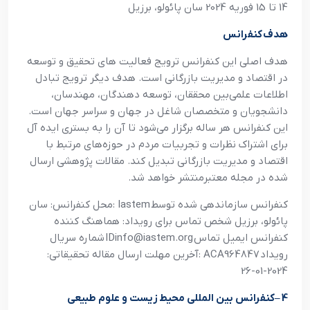
14 تا 15 فوريه 2024 سان پائولو، برزيل
هدف کنفرانس
هدف اصلي اين کنفرانس ترويج فعاليت هاي تحقيق و توسعه
در اقتصاد و مديريت بازرگاني است. هدف ديگر ترويج تبادل
اطلاعات علمي‌بين محققان، توسعه دهندگان، مهندسان،
دانشجويان و متخصصان شاغل در جهان و سراسر جهان است.
اين کنفرانس هر ساله برگزار مي‌شود تا آن را به بستري ايده آل
براي اشتراک نظرات و تجربيات مردم در حوزه‌هاي مرتبط با
اقتصاد و مديريت بازرگاني تبديل کند. مقالات پژوهشي ارسال
شده در مجله معتبرمنتشر خواهد شد
.
کنفرانس سازماندهي شده توسط
: Iastem
محل کنفرانس: سان
پائولو، برزيل شخص تماس براي رويداد: هماهنگ کننده
کنفرانس ايميل تماس
IDinfo@iastem.org
شماره سريال
رويداد
: ACA964847
آخرين مهلت ارسال مقاله تحقيقاتي:
2024-01-26
4
–
کنفرانس بين المللي محيط زيست و علوم طبيعي