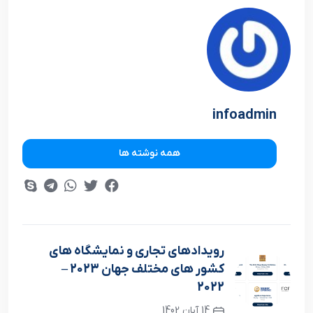
infoadmin
همه نوشته ها
رويدادهاي تجاري و نمايشگاه هاي
کشور هاي مختلف جهان 2023 –
2022
14 آبان 1402