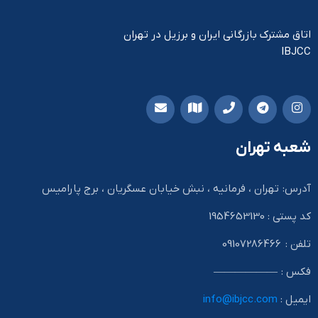
اتاق مشترک بازرگانی ایران و برزیل در تهران
IBJCC
شعبه تهران
آدرس: تهران ، فرمانیه ، نبش خیابان عسگریان ، برج پارامیس
کد پستی : 1954653130
تلفن : 09107286466
فکس : ——————
ایمیل :
info@ibjcc.com