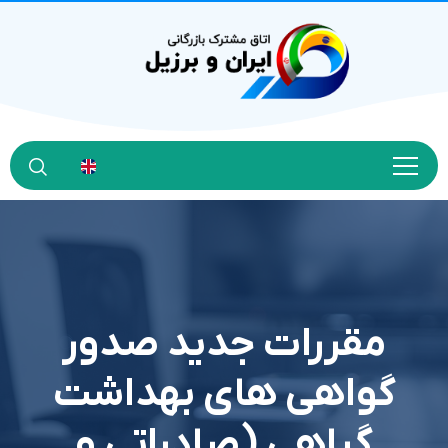
مقررات جديد صدور
گواهي هاي بهداشت
گياهي (صادراتي و