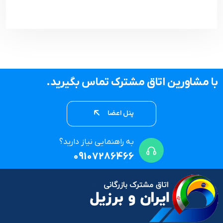
با مشاورین اتاق مشترک تماس بگیرید.
پنل اعضا
به راهنمایی نیاز دارید؟
09107286466