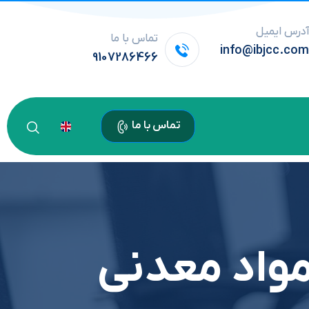
درس ایمیل
تماس با ما
info@ibjcc.co
9107286466
تماس با ما
 درباره مواد معدنی