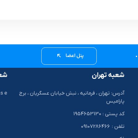
پنل اعضا
شعبه تهران
شعب
آدرس: تهران ، فرمانیه ، نبش خیابان عسگریان ، برج
s e
پارامیس
کد پستی : 1954653130
I
تلفن : 09107286466