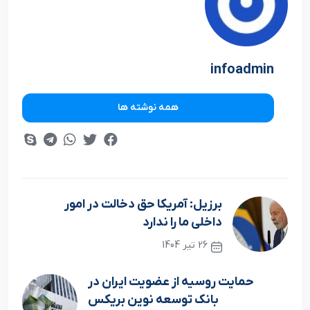
infoadmin
همه نوشته ها
برزیل: آمریکا حق دخالت در امور
داخلی ما را ندارد
26 تیر 1404
نوشته قبلی
حمایت روسیه از عضویت ایران در
بانک توسعه نوین بریکس