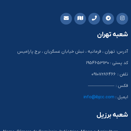
شعبه تهران
آدرس: تهران ، فرمانیه ، نبش خیابان عسگریان ، برج پارامیس
کد پستی : 1954653130
تلفن : 09107286466
فکس : ——————
ایمیل :
info@ibjcc.com
شعبه برزیل