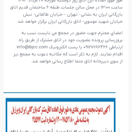
طور فوق العاده این اتاق روز دوشنبه مورحه 20 مرداد 1404
ساعت 13:00 در محل سالن جلسات طبقه 6 ساختمان قدیم اتاق
بازرگانی ایران به نشانی : تهران – خیابان طالقانی- نبش
خیابان شهید موسوی- اتاق بازرگانی ایران برگزار خواهد شد.
اعضای محترم جهت حضور در مجمع می بایست نسب به
بروزرسانی پرونده عضویت خود در اتاق مشترک از طریق راه
ارتباطی 09127286466 یا پست الکترونیک info@ibjcc.com
اقدام نمایند. لازم به ذکر است که مکاتبه دعوت به مجمع نیز
از سوی دبیرخانه اتاق حتما اطلاع رسانی خواهد شد.