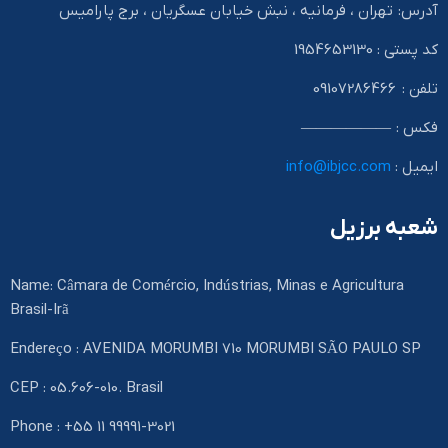
آدرس: تهران ، فرمانیه ، نبش خیابان عسگریان ، برج پارامیس
کد پستی : 1954653130
تلفن : 09107286466
فکس : ——————
ایمیل :
info@ibjcc.com
شعبه برزیل
Name: Câmara de Comércio, Indústrias, Minas e Agricultura
Brasil-Irã
Endereço : AVENIDA MORUMBI 710 MORUMBI SÃO PAULO SP
CEP : 05.606-010. Brasil
Phone : +55 11 99991-3021