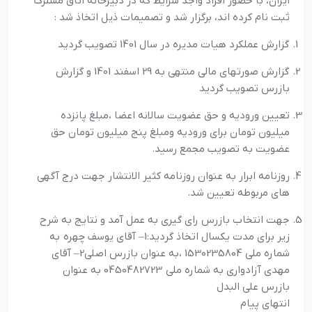
ایران، با حضور افراد واجد شرایط که در دبیرخانه اتاق مشترک
ثبت نام کرده اند، برگزار شد و تصمیمات ذیل اتخاذ شد :
گزارش عملکرد هیات مدیره در سال 1401 تصویب گردید
گزارش صورتهای مالی منتهی به 29 اسفند 1401 و گزارش
بازرس تصویب گردید
تعیین ورودیه و حق عضویت سالانه اعضا ،مبلغ پانزده
میلیون تومان برای ورودیه ومبلغ پنج میلیون تومان حق
عضویت به تصویب مجمع رسید.
روزنامه ابرار به عنوان روزنامه کثیر الانتشار جهت درج آگهی
های مربوطه تعیین شد.
جهت انتخاب بازرس رای گیری به عمل آمد و نتایج به شرح
زیر برای مدت یکسال اتخاذ گردید:1– آقای یوسف چهره به
شماره ملی 1530235804 ،به عنوان بازرس اصلی2– آقای
مهدی آزادواری به شماره ملی 0450482723 به عنوان
بازرس علی البدل
انتهای پیام