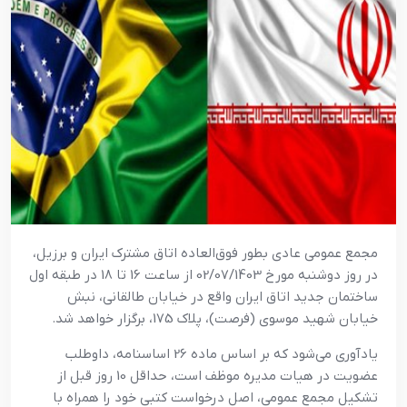
مجمع عمومی عادی بطور فوق‌العاده اتاق مشترک ایران و برزیل،
در روز دوشنبه مورخ 02/07/1403 از ساعت 16 تا 18 در طبقه اول
ساختمان جدید اتاق ایران واقع در خیابان طالقانی، نبش
خیابان شهید موسوی (فرصت)، پلاک 175، برگزار خواهد شد.
یادآوری می‌شود که بر اساس ماده 26 اساسنامه، داوطلب
عضویت در هیات مدیره موظف است، حداقل 10 روز قبل از
تشکیل مجمع عمومی، اصل درخواست کتبی خود را همراه با