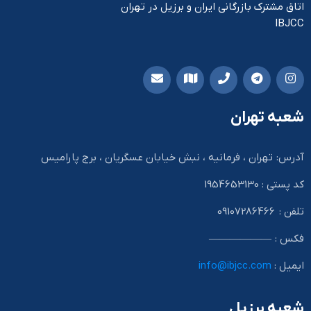
اتاق مشترک بازرگانی ایران و برزیل در تهران
IBJCC
شعبه تهران
آدرس: تهران ، فرمانیه ، نبش خیابان عسگریان ، برج پارامیس
کد پستی : 1954653130
تلفن : 09107286466
فکس : ——————
ایمیل :
info@ibjcc.com
شعبه برزیل