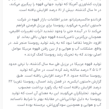
وزارت کشاورزی آمریکا که تولید جهانی قهوه را پیگیری می‌کند،
در ۱۰ سال گذشته، بیش از ۸۱ درصد افزایش یافته است.
فرناندو ماکسیمیلیانو، مدیر اطلاعات بازار قهوه در شرکت
«استون ایکس» می‌گوید: روبوستا برای برزیل فرصتی فراهم
می‌کند تا در آینده حتی با وجود تشدید اثرات تغییرات اقلیمی،
همچنان بزرگترین تامین‌کننده قهوه جهان باقی بماند. او
افزود: «لزوما تقاضا نبود که به رشد تولید روبوستا منجر شد. در
واقع، مشکلات آب و هوایی و از بین رفتن قهوه عربیکا عوامل
اصلی بودند که به تحریک رشد روبوستا کمک کردند.»
تولید قهوه عربیکا در برزیل طی سه سال گذشته، با نرخی حدود
۲ تا ۲.۵ درصد سالانه رشد کرده است، در حالی که تولید
روبوستا سالانه حدود ۴.۸ درصد افزایش یافته است. طبق
گزارش «استون ایکس»، در فصل رشد امسال، روبوستا تقریبا ۲۲
درصد افزایش یافته است که یک رکورد برداشت محسوب
می‌شود. تحلیلگران می‌گویند این به معنای آن است که تولید
روبوستا به دلیل توانایی‌اش در مقابله بهتر با شرایط نامساعد
آب و هوایی و همچنین سودآوری‌اش، برجسته بوده است.