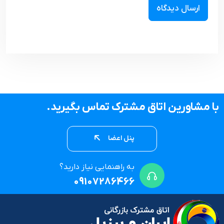
با مشاورین اتاق مشترک تماس بگیرید.
پنل اعضا
به راهنمایی نیاز دارید؟
09107286466