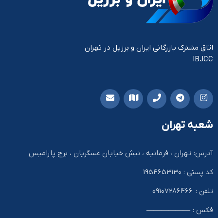
اتاق مشترک بازرگانی ایران و برزیل در تهران
IBJCC
شعبه تهران
آدرس: تهران ، فرمانیه ، نبش خیابان عسگریان ، برج پارامیس
کد پستی : 1954653130
تلفن : 09107286466
فکس : ——————