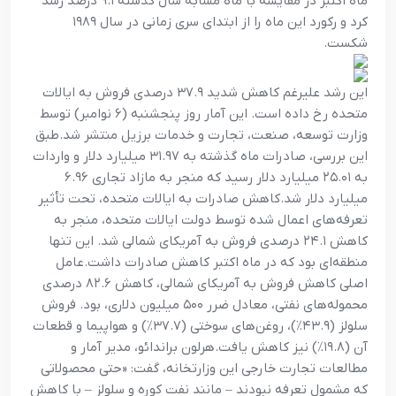
ماه اکتبر در مقایسه با ماه مشابه سال گذشته ۹.۱ درصد رشد
کرد و رکورد این ماه را از ابتدای سری زمانی در سال ۱۹۸۹
شکست.
این رشد علیرغم کاهش شدید ۳۷.۹ درصدی فروش به ایالات
متحده رخ داده است. این آمار روز پنجشنبه (۶ نوامبر) توسط
وزارت توسعه، صنعت، تجارت و خدمات برزیل منتشر شد.طبق
این بررسی، صادرات ماه گذشته به ۳۱.۹۷ میلیارد دلار و واردات
به ۲۵.۰۱ میلیارد دلار رسید که منجر به مازاد تجاری ۶.۹۶
میلیارد دلار شد.کاهش صادرات به ایالات متحده، تحت تأثیر
تعرفه‌های اعمال شده توسط دولت ایالات متحده، منجر به
کاهش ۲۴.۱ درصدی فروش به آمریکای شمالی شد. این تنها
منطقه‌ای بود که در ماه اکتبر کاهش صادرات داشت.عامل
اصلی کاهش فروش به آمریکای شمالی، کاهش ۸۲.۶ درصدی
محموله‌های نفتی، معادل ضرر ۵۰۰ میلیون دلاری، بود. فروش
سلولز (۴۳.۹٪)، روغن‌های سوختی (۳۷.۷٪) و هواپیما و قطعات
آن (۱۹.۸٪) نیز کاهش یافت.هرلون براندائو، مدیر آمار و
مطالعات تجارت خارجی این وزارتخانه، گفت: «حتی محصولاتی
که مشمول تعرفه نبودند – مانند نفت کوره و سلولز – با کاهش