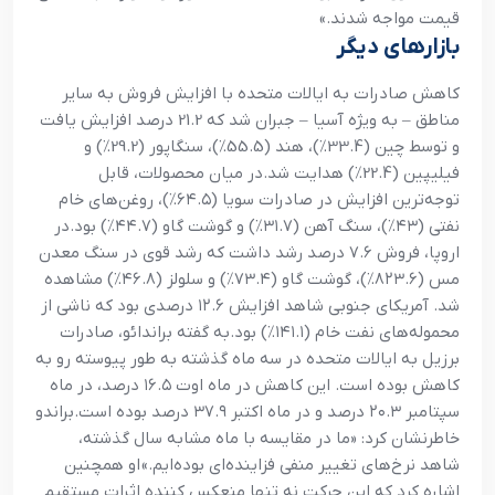
قیمت مواجه شدند.»
بازارهای دیگر
کاهش صادرات به ایالات متحده با افزایش فروش به سایر
مناطق – به ویژه آسیا – جبران شد که 21.2 درصد افزایش یافت
و توسط چین (33.4٪)، هند (55.5٪)، سنگاپور (29.2٪) و
فیلیپین (22.4٪) هدایت شد.
در میان محصولات، قابل
توجه‌ترین افزایش در صادرات سویا (۶۴.۵٪)، روغن‌های خام
نفتی (۴۳٪)، سنگ آهن (۳۱.۷٪) و گوشت گاو (۴۴.۷٪) بود.
در
اروپا، فروش ۷.۶ درصد رشد داشت که رشد قوی در سنگ معدن
مس (۸۲۳.۶٪)، گوشت گاو (۷۳.۴٪) و سلولز (۴۶.۸٪) مشاهده
شد. آمریکای جنوبی شاهد افزایش ۱۲.۶ درصدی بود که ناشی از
محموله‌های نفت خام (۱۴۱.۱٪) بود.
به گفته براندائو، صادرات
برزیل به ایالات متحده در سه ماه گذشته به طور پیوسته رو به
کاهش بوده است. این کاهش در ماه اوت ۱۶.۵ درصد، در ماه
سپتامبر ۲۰.۳ درصد و در ماه اکتبر ۳۷.۹ درصد بوده است.
براندو
خاطرنشان کرد: «ما در مقایسه با ماه مشابه سال گذشته،
شاهد نرخ‌های تغییر منفی فزاینده‌ای بوده‌ایم.»
او همچنین
اشاره کرد که این حرکت نه تنها منعکس کننده اثرات مستقیم