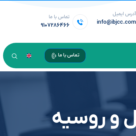
درس ایمیل
تماس با ما
info@ibjcc.co
9107286466
تماس با ما
ل و روسیه