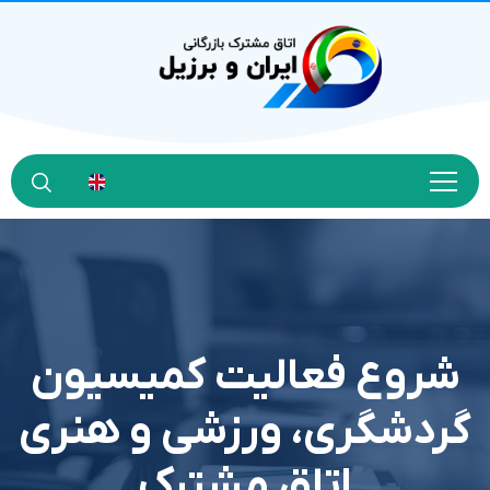
شروع فعاليت کميسيون
گردشگري، ورزشي و هنري
اتاق مشترک