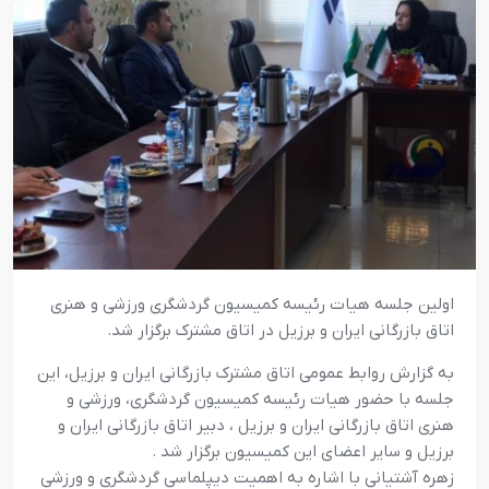
اولين جلسه هيات رئيسه کميسيون گردشگري ورزشي و هنري
اتاق بازرگاني ايران و برزيل در اتاق مشترک برگزار شد.
به گزارش روابط عمومي اتاق مشترک بازرگاني ايران و برزيل، اين
جلسه با حضور هيات رئيسه کميسيون گردشگري، ورزشي و
هنري اتاق بازرگاني ايران و برزيل ، دبير اتاق بازرگاني ايران و
برزيل و ساير اعضاي اين کميسيون برگزار شد .
زهره آشتياني با اشاره به اهميت ديپلماسي گردشگري و ورزشي