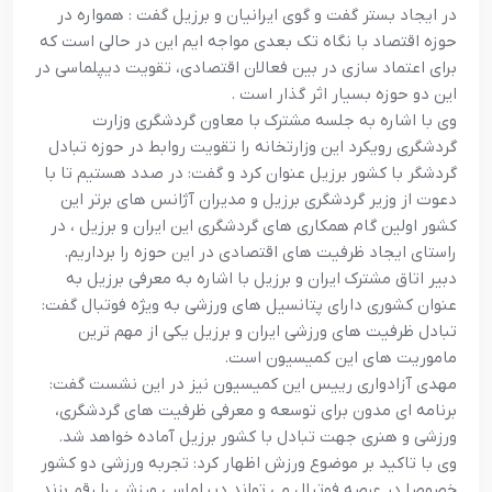
در ايجاد بستر گفت و گوي ايرانيان و برزيل گفت : همواره در
حوزه اقتصاد با نگاه تک بعدي مواجه ايم اين در حالي است که
براي اعتماد سازي در بين فعالان اقتصادي، تقويت ديپلماسي در
اين دو حوزه بسيار اثر گذار است .
وي با اشاره به جلسه مشترک با معاون گردشگري وزارت
گردشگري رويکرد اين وزارتخانه را تقويت روابط در حوزه تبادل
گردشگر با کشور برزيل عنوان کرد و گفت: در صدد هستيم تا با
دعوت از وزير گردشگري برزيل و مديران آژانس هاي برتر اين
کشور اولين گام همکاري هاي گردشگري اين ايران و برزيل ، در
راستاي ايجاد ظرفيت هاي اقتصادي در اين حوزه را برداريم.
دبير اتاق مشترک ايران و برزيل با اشاره به معرفي برزيل به
عنوان کشوري داراي پتانسيل هاي ورزشي به ويژه فوتبال گفت:
تبادل ظرفيت هاي ورزشي ايران و برزيل يکي از مهم ترين
ماموريت هاي اين کميسيون است.
مهدي آزادواري رييس اين کميسيون نيز در اين نشست گفت:
برنامه اي مدون براي توسعه و معرفي ظرفيت هاي گردشگري،
ورزشي و هنري جهت تبادل با کشور برزيل آماده خواهد شد.
وي با تاکيد بر موضوع ورزش اظهار کرد: تجربه ورزشي دو کشور
خصوصا در عرصه فوتبال مي تواند ديپلماسي ورزشي را رقم بزند