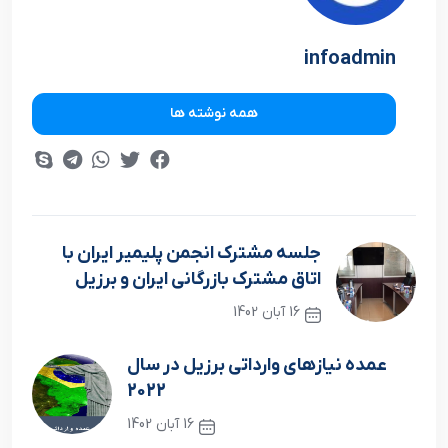
infoadmin
همه نوشته ها
جلسه مشترک انجمن پليمير ايران با
اتاق مشترک بازرگاني ايران و برزيل
16 آبان 1402
نوشته قبلی
عمده نيازهاي وارداتي برزيل در سال
2022
16 آبان 1402