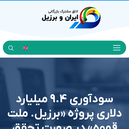
سودآوری 9.4 میلیارد
دلاری پروژه «برزیل. ملت
قهوه» در صورت تحقق