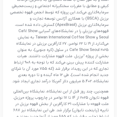
کیفی و مطابق با مقررات سختگیرانه اجتماعی و زیست‌محیطی
سرمایه‌گذاری می‌کند.این پروژه‌ که توسط انجمن قهوه تخصصی
برزیل (BSCA) با همکاری آژانس توسعه تجارت و
سرمایه‌گذاری برزیل (ApexBrasil) گسترش داده شده است،
قهوه‌های برزیلی را در نمایشگاه‌های آسیایی Café Show
Seoul و Taiwan International Coffee Show به نمایش
می‌گذارد.از 19 تا 22 نوامبر، 27 کارآفرین برزیلی در نمایشگاه
2025 Cafe Show Seoul در سئول (کره جنوبی)، به عنوان
بخشی از پروژه “برزیل. ملت قهوه مشارکت داشتند. هیات
مشارکت کننده پیش بینی می‌کند که با توجه به 908 ارتباط
تجاری که در این رویداد برقرار شد (که 755 مورد آن با شرکای
جدید انجام شده است)، طی 12 ماه آینده و تا دوره بعدی
نمایشگاه، 5.402 میلیون دلار آمریکا درآمد تجاری ایجاد شود.
همچنین، چند روز قبل از این نمایشگاه، نمایشگاه بین‌المللی
قهوه تایوان 2025 از 14 تا 17 نوامبر در چارچوب پروژه «برزیل.
ملت قهوه» با مشارکت 31 کارآفرین از بخش قهوه برزیل در
تایپه (پایتخت تایوان) برگزار شد. طی این نمایشگاه نیز 687
ارتباط تجاری برقرار شد که 685 مورد از آنها جدید بودند و