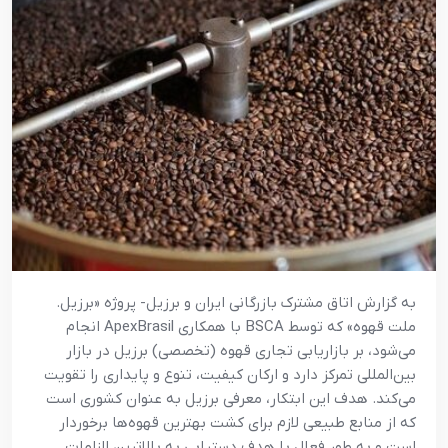
به گزارش اتاق مشترک بازرگانی ایران و برزیل- پروژه «برزیل.
ملت قهوه» که توسط BSCA با همکاری ApexBrasil انجام
می‌شود، بر بازاریابی تجاری قهوه (تخصصی) برزیل در بازار
بین‌المللی تمرکز دارد و ارکان کیفیت، تنوع و پایداری را تقویت
می‌کند. هدف این ابتکار، معرفی برزیل به عنوان کشوری است
که از منابع طبیعی لازم برای کشت بهترین قهوه‌ها برخوردار
است و به طور فعال با هدف دستیابی به بالاترین الزامات