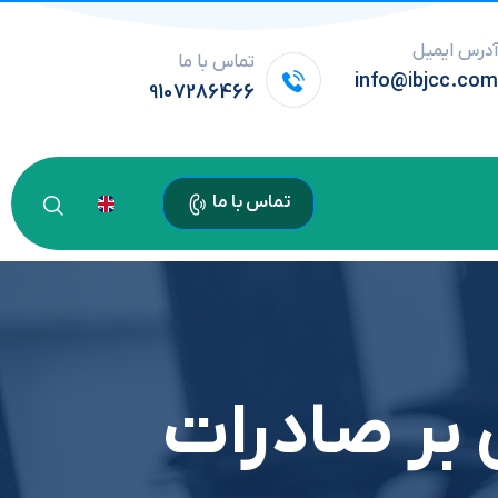
درس ایمیل
تماس با ما
info@ibjcc.co
9107286466
تماس با ما
 بر صادرات