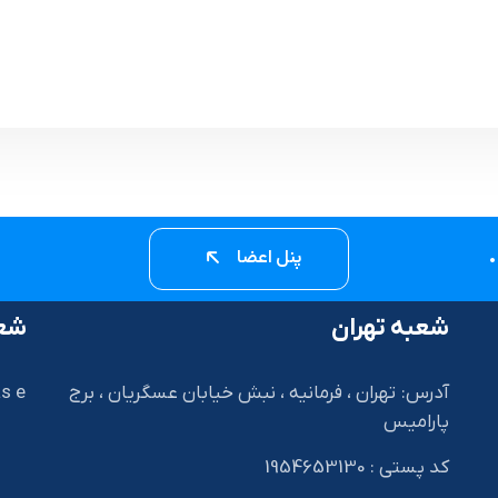
پنل اعضا
شعبه تهران
شعب
آدرس: تهران ، فرمانیه ، نبش خیابان عسگریان ، برج
s e
پارامیس
کد پستی : 1954653130
I