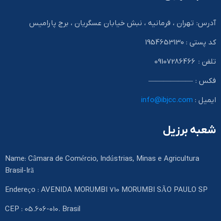
آدرس: تهران ، فرمانیه ، نبش خیابان عسگریان ، برج پارامیس
کد پستی : 1954653130
تلفن : 09107286466
فکس : ——————
ایمیل :
info@ibjcc.com
شعبه برزیل
Name: Câmara de Comércio, Indústrias, Minas e Agricultura
Brasil-Irã
Endereço : AVENIDA MORUMBI 710 MORUMBI SÃO PAULO SP
CEP : 05.606-010. Brasil