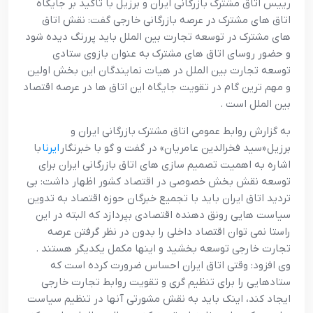
رييس اتاق مشترک بازرگاني ايران و برزيل با تاکيد بر جايگاه
اتاق هاي مشترک در عرصه بازرگاني خارجي گفت: نقش اتاق
هاي مشترک در توسعه تجارت بين الملل بايد پررنگ ديده شود
و حضور روساي اتاق هاي مشترک به عنوان بازوي ستادي
توسعه تجارت بين الملل در هيات نمايندگان اين بخش اولين
و مهم ترين گام در تقويت جايگاه اين اتاق ها در عرصه اقتصاد
بين الملل است .
به گزارش روابط عمومي اتاق مشترک بازرگاني ايران و
برزيل «سيد فخرالدين عامريان» در گفت و گو با خبرنگار
ايرنا
با
اشاره به اهميت تصميم سازي هاي اتاق بازرگاني ايران براي
توسعه نقش بخش خصوصي در اقتصاد کشور اظهار داشت: بي
ترديد اتاق ايران بايد با تجميع خبرگان حوزه اقتصاد به تدوين
سياست هايي رونق دهنده اقتصادي بپردازد که البته در اين
راستا نمي توان اقتصاد داخلي را بدون در نظر گرفتن عرصه
تجارت خارجي توسعه بخشيد و اينها مکمل يکديگر هستند .
وي افزود: وقتي اتاق ايران احساس ضرورت کرده است که
ستادهايي را براي تنظيم گري و تقويت روابط تجارت خارجي
ايجاد کند، اينک بايد به نقش مشورتي آنها در تنظيم سياست