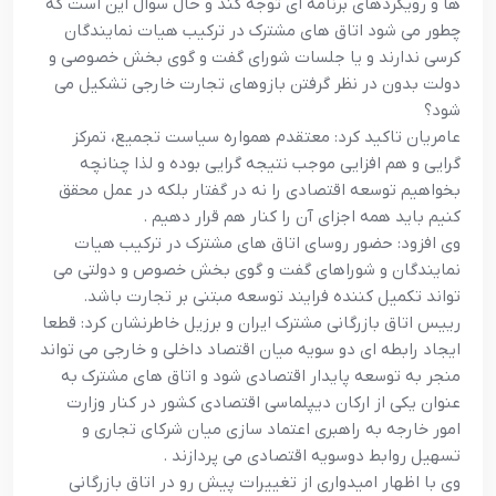
ها و رويکردهاي برنامه اي توجه کند و حال سوال اين است که
چطور مي شود اتاق هاي مشترک در ترکيب هيات نمايندگان
کرسي ندارند و يا جلسات شوراي گفت و گوي بخش خصوصي و
دولت بدون در نظر گرفتن بازوهاي تجارت خارجي تشکيل مي
شود؟
عامريان تاکيد کرد: معتقدم همواره سياست تجميع، تمرکز
گرايي و هم افزايي موجب نتيجه گرايي بوده و لذا چنانچه
بخواهيم توسعه اقتصادي را نه در گفتار بلکه در عمل محقق
کنيم بايد همه اجزاي آن را کنار هم قرار دهيم .
وي افزود: حضور روساي اتاق هاي مشترک در ترکيب هيات
نمايندگان و شوراهاي گفت و گوي بخش خصوص و دولتي مي
تواند تکميل کننده فرايند توسعه مبتني بر تجارت باشد.
رييس اتاق بازرگاني مشترک ايران و برزيل خاطرنشان کرد: قطعا
ايجاد رابطه اي دو سويه ميان اقتصاد داخلي و خارجي مي تواند
منجر به توسعه پايدار اقتصادي شود و اتاق هاي مشترک به
عنوان يکي از ارکان ديپلماسي اقتصادي کشور در کنار وزارت
امور خارجه به راهبري اعتماد سازي ميان شرکاي تجاري و
تسهيل روابط دوسويه اقتصادي مي پردازند .
وي با اظهار اميدواري از تغييرات پيش رو در اتاق بازرگاني