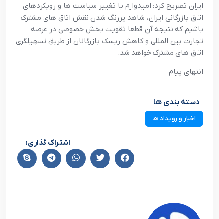
ايران تصريح کرد: اميدوارم با تغيير سياست ها و رويکردهاي
اتاق بازرگاني ايران، شاهد پررنگ شدن نقش اتاق هاي مشترک
باشيم که نتيجه آن قطعا تقويت بخش خصوصي در عرصه
تجارت بين المللي و کاهش ريسک بازرگانان از طريق تسهيلگري
اتاق هاي مشترک خواهد شد.
انتهاي پيام
دسته بندی ها
اخبار و رویداد ها
اشتراک گذاری: