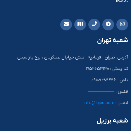
IBJCC
شعبه تهران
آدرس: تهران ، فرمانیه ، نبش خیابان عسگریان ، برج پارامیس
کد پستی : 1954653130
تلفن : 09107286466
فکس : ——————
ایمیل :
info@ibjcc.com
شعبه برزیل