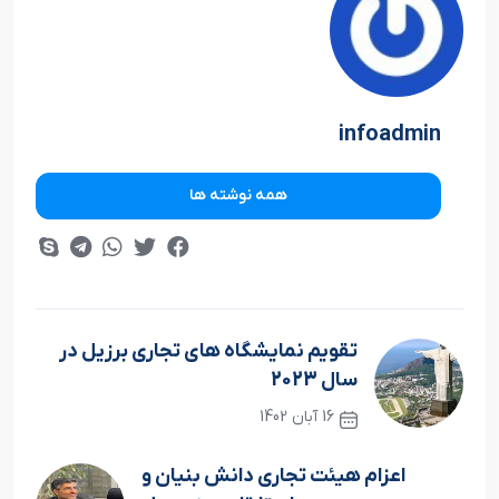
infoadmin
همه نوشته ها
تقويم نمايشگاه هاي تجاري برزيل در
سال 2023
16 آبان 1402
نوشته قبلی
اعزام هيئت تجاري دانش بنيان و