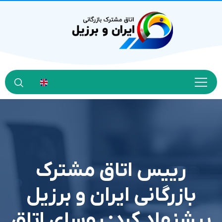
رييس اتاق مشترک
بازرگاني ايران و برزيل
پيشنهاد کرد: روساي اتاق