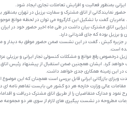
ان ايراني بمنظور فعاليت و افزايش تعاملات تجاري ايجاد شود.
ضور نمايندگاني از اتاق مشترک و سفارت برزيل در تهران بمنظور ب
مريان گفت با تشکيل اين کارگروه مي توان در لحظه موانع موجود را
پذيرايي اتاق مشترک بيان داشت در طي ماه اخير حضور خود در ايرا
 و برزيل بوده که جاي قدرداني دارد.
 جزيره کيش ، گفت در اين نشست ضمن حضور موفق به ديدار و م
شده است.
برزيل درخصوص رفع موانع و مشکلات کنسولي تجار ايراني و برزيلي عز
 خواهد کرد. ايشان همچنين ضمن استقبال از پيشنهاد رئيس اتاق م
 در اين زمينه همکاري جدي خواهد داشت.
ت ويزاي بازرگاني ايراني قابل بررسي است همچنان که اين موضوع 
قامات عالي وزارت خارجه هر دو کشور مي بايست تفاهم نامه اي 
 نمود و مدارک متقاضيان را از طريق اتاق مشترک دريافت و اقدامات لا
ات مطروحه در نشست پيگيري هاي لازم از سوي هر دو مجموعه صو