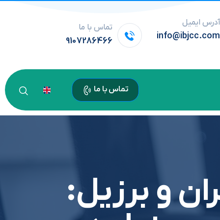
درس ایمیل
تماس با ما
info@ibjcc.co
9107286466
تماس با ما
ان و برزيل: