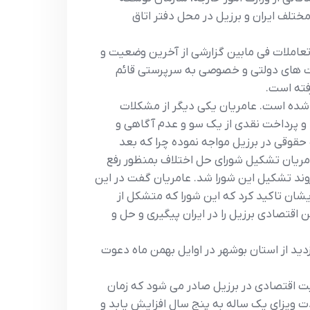
مختلف ايران و برزيل در محل دفتر اتاق
 تعاملات في مابين گزارشي از آخرين وضعيت و
کت هاي دولتي و خصوصي به سرپرستي قائم
فته است.
شده است. عامريان يکي ديگر از مشکلات
ا و پرداخت نقدي از يک سو و عدم آگاهي و
ه حقوقي در برزيل مواجه نموده چرا که بعد
 عامريان تشکيل شوراي حل اختلاف بمنظور رفع
 روند تشکيل اين شورا شد. عامريان گفت در اين
ان تاکيد کرد که اين شورا که متشکل از
اقتصادي برزيل را در ايران پيگيري و حل و
يد از استان بوشهر در اوايل بهمن ماه دعوت
يت اقتصادي در برزيل صادر مي شود که زمان
 ويزاي يک ساله به پنج سال افزايش يابد و