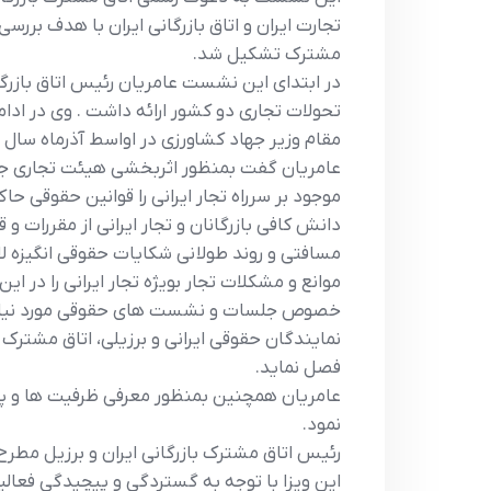
تجارت ايران و اتاق بازرگاني ايران با هدف بررس
مشترک تشکيل شد.
در ابتداي اين نشست عامريان رئيس اتاق بازرگا
تحولات تجاري دو کشور ارائه داشت . وي در ا
مقام وزير جهاد کشاورزي در اواسط آذرماه سال ج
عامريان گفت بمنظور اثربخشي هيئت تجاري جلس
موجود بر سرراه تجار ايراني را قوانين حقوقي 
دانش کافي بازرگانان و تجار ايراني از مقررات و
مسافتي و روند طولاني شکايات حقوقي انگيزه لاز
موانع و مشکلات تجار بويژه تجار ايراني را در 
خصوص جلسات و نشست هاي حقوقي مورد نياز با ط
نمايندگان حقوقي ايراني و برزيلي، اتاق مشترک 
فصل نمايد.
عامريان همچنين بمنظور معرفي ظرفيت ها و پتا
نمود.
رئيس اتاق مشترک بازرگاني ايران و برزيل مطرح
اين ويزا با توجه به گستردگي و پيچيدگي فعا