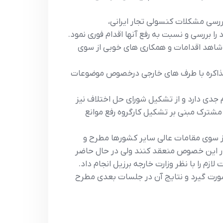
ررسي مشکلات کنسولي تجار ايراني،
 بررسي و نسبت به رفع آنها اقدام فوري نمود.
ن شاهد اقدامات و همکاري هاي خوبي از سوي
ذاکره با طرف هاي خارجي درخصوص موضوعات
م جدي دارد و از تشکيل شوراي حل اختلاف نيز
شترک مبني بر تشکيل کارگروه رفع موانع
از سوي مقامات عالي ساير کشورها مطرح و
در اين خصوص منعقد کنند ولي در حال حاضر
زم را با نظر وزارت خارجه برزيل انجام داد.
رت گيرد و نتايج آن در جلسات بعدي مطرح