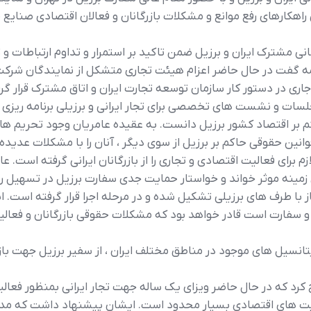
ي راهکارهاي رفع موانع و مشکلات بازرگانان و فعالان اقتصادي صنايع 
ني مشترک ايران و برزيل ضمن تاکيد بر استمرار و تداوم ارتباطات و
دامه گفت در حال حاضر اعزام هيئت تجاري متشکل از نمايندگان شر
اري در دستور کار سازمان توسعه تجارت ايران و اتاق مشترک قرار گر
ات و نشست هاي تخصصي براي تجار ايراني و برزيلي برنامه ريزي 
حاکم بر اقتصاد کشور برزيل دانست. به عقيده عامريان وجود تحريم ه
 قوانين حقوقي حاکم بر برزيل از سوي ديگر ، آنان را با مشکلات عديد
م براي فعاليت اقتصادي و تجاري را از بازرگانان ايراني گرفته است.
اين زمينه موثر خواند و خواستار حمايت جدي سفارت برزيل در تسهيل
رف هاي برزيلي تشکيل شده و در مرحله اجرا قرار گرفته است. ايش
و سفارت است قادر خواهد بود که مشکلات حقوقي بازرگانان و فعالين 
نسيل هاي موجود در مناطق مختلف ايران ، از سفير برزيل جهت بازد
 کرد که در حال حاضر ويزاي يک ساله جهت تجار ايراني بمنظور فعال
ليت هاي اقتصادي بسيار محدود است. ايشان پيشنهاد داشت که مدت