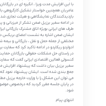
با اين افزايش مدت ويزا ، انگيزه اي در بازرگان
عامريان همچنين خواستار تشکيل کارگروهي با ح
بازديدکنندگان نمايشگاهي و هيئت تجاري شد. عا
در ادامه سفير برزيل ضمن تشکر از ميزباني و 
طرف هاي ايراني بويژه اتاق مشترک بازرگاني ايران
ايشان ضمن اشاره به نشست اعضاي بريکس در
مختلفي از جمله حمل و نقل ، بازرگاني و بيمه 
ادواردو ريکاردو در ادامه تاکيد کرد که سفارت 
در راستاي حل مشکلات حقوقي بازرگانان حمايت
کنسولي فعالين اقتصادي ايراني گفت که سفارت
سفير برزيل بيان داشت که پيشنهاد افزايش مد
جمع بندي شده است. ايشان پيشنهاد نمود که م
مي توان اين مشکل را با وزارت خارجه برزيل مطرح
در پايان جلسه مقرر گرديد که درخصوص موضوع
شود.
انتهاي پيام