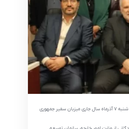
به گزارش روابط عمومي اتاق مشترک بازرگاني ايران و برزيل- هيات مديره اتاق مشترک بازرگاني ايران و برزيل روز سه شنبه 7 آذرماه سال جاري ميزبان سفير جمهوري
گاني از وزارت امور خارجه، سازمان توسعه