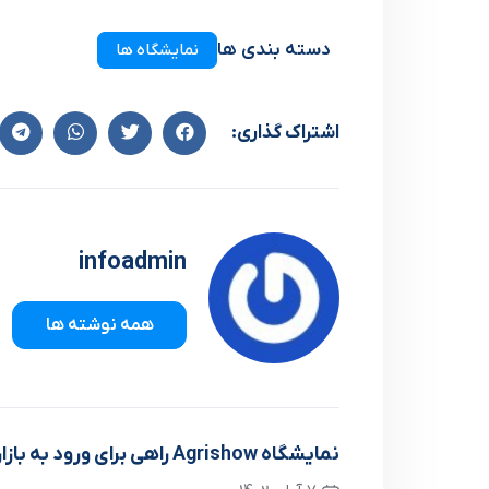
دسته بندی ها
نمایشگاه ها
اشتراک گذاری:
infoadmin
همه نوشته ها
نمايشگاه Agrishow راهي براي ورود به بازار برزيل