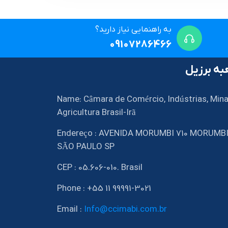
به راهنمایی نیاز دارید؟
09107286466
ه برزیل
Name: Câmara de Comércio, Indústrias, Mina
Agricultura Brasil-Irã
Endereço : AVENIDA MORUMBI 710 MORUMB
SÃO PAULO SP
CEP : 05.606-010. Brasil
Phone : +55 11 99991-3021
Email :
Info@ccimabi.com.br