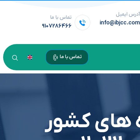
درس ایمیل
تماس با ما
info@ibjcc.co
9107286466
تماس با ما
ه هاي کشور