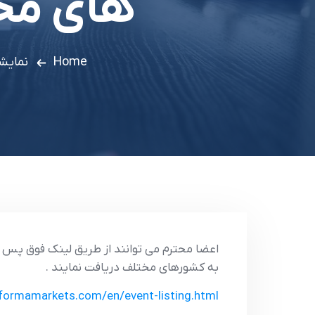
هاي مختلف ج
Home
نمایش
اعضا محترم مي توانند از طريق لينک فوق پس از
به کشورهاي مختلف دريافت نمايند .
nformamarkets.com/en/event-listing.html