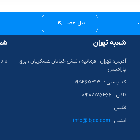
پنل اعضا
شعبه تهران
شعب
آدرس: تهران ، فرمانیه ، نبش خیابان عسگریان ، برج
s e
پارامیس
کد پستی : 1954653130
I
تلفن : 09107286466
فکس : ——————
ایمیل :
info@ibjcc.com