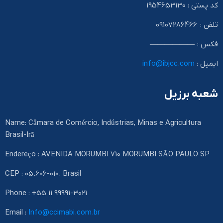
کد پستی : 1954653130
تلفن : 09107286466
فکس : ——————
ایمیل :
info@ibjcc.com
شعبه برزیل
Name: Câmara de Comércio, Indústrias, Minas e Agricultura
Brasil-Irã
Endereço : AVENIDA MORUMBI 710 MORUMBI SÃO PAULO SP
CEP : 05.606-010. Brasil
Phone : +55 11 99991-3021
Email :
Info@ccimabi.com.br