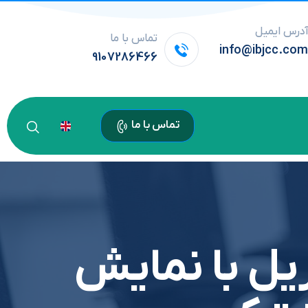
درس ایمیل
تماس با ما
info@ibjcc.co
9107286466
تماس با ما
یل با نمایش