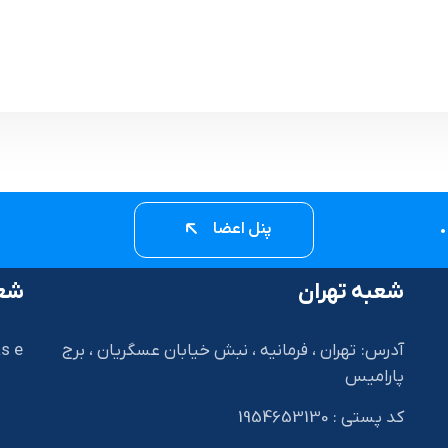
پنل اعضا
شعبه تهران
شعب
آدرس: تهران ، فرمانیه ، نبش خیابان عسگریان ، برج
s e
پارامیس
کد پستی : 1954653130
I