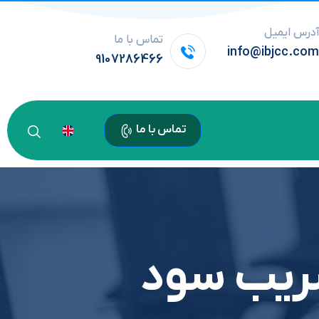
درس ایمیل
تماس با ما
info@ibjcc.co
9107286466
تماس با ما
ضریب سود