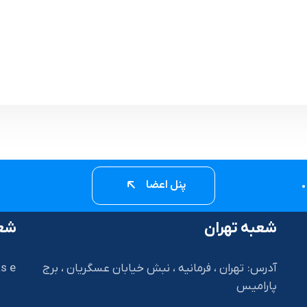
پنل اعضا
شعبه تهران
شعب
آدرس: تهران ، فرمانیه ، نبش خیابان عسگریان ، برج
s e
پارامیس