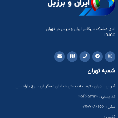
اتاق مشترک بازرگانی ایران و برزیل در تهران
IBJCC
شعبه تهران
آدرس: تهران ، فرمانیه ، نبش خیابان عسگریان ، برج پارامیس
کد پستی : 1954653130
تلفن : 09107286466
فکس : ——————