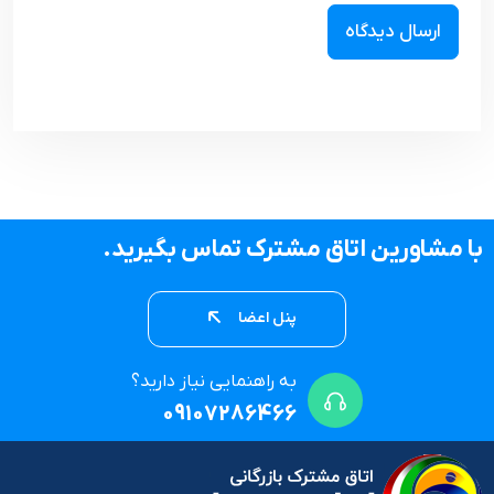
با مشاورین اتاق مشترک تماس بگیرید.
پنل اعضا
به راهنمایی نیاز دارید؟
09107286466